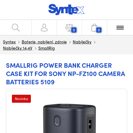
0
0
Syntex
Baterie, nabíjení, zdroje
Nabíječky
Nabíječky 14,4V
SmallRig
SMALLRIG POWER BANK CHARGER
CASE KIT FOR SONY NP-FZ100 CAMERA
BATTERIES 5109
Novinka