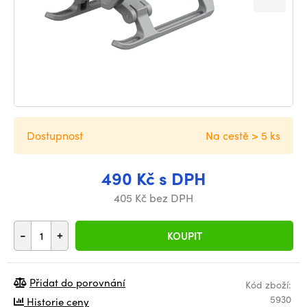
Dostupnost
Na cestě > 5 ks
490 Kč s DPH
405 Kč bez DPH
-
+
KOUPIT
Přidat do porovnání
Kód zboží:
5930
Historie ceny