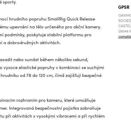
é sporty.
GPSR
GAVIMO
pomocí hrudního popruhu SmallRig Quick Release
SOCIED
CASTEL
ému upevnění na tělo určeného pro akční kamery.
28046 M
í podmínky, poskytuje stabilní platformu pro
compli
ní a dobrodružných aktivitách.
 nasadit nebo sundat během několika sekund,
o vysoce elastické popruhy v kombinaci se suchými
hrudníku od 78 do 120 cm, čímž zajišťují bezpečné
oupínacím rozhraním pro kameru, které umožňuje
amer. Integrovaná bezpečnostní pojistka zabraňuje
u při aktivitách s vysokými vibracemi a při rychlém