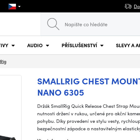
Do
IVY
AUDIO
PŘÍSLUŠENSTVÍ
SLEVY A A
Rig
SMALLRIG CHEST MOUNT
NANO 6305
Držák SmallRig Quick Release Chest Strap Mou
nutnosti držení v rukou, určené pro akční kame
pohybu. Díky provedení ve stylu vesty, rychlou
bezpečnostní západce a nastavitelným elasti