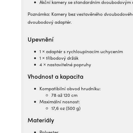
Akční kamery se standardním dvoubodovým
Poznámka: Kamery bez vestavěného dvoubodového
dvoubodový adaptér.
Upevnění
1 × adaptér s rychloupínacím uchycením
1 × tříbodový držák
4 × nastavitelné popruhy
Vhodnost a kapacita
Kompatibilní obvod hrudníku:
78 až 120 cm
Maximální nosnost:
17,6 oz (500 g)
Materiály
Polyester