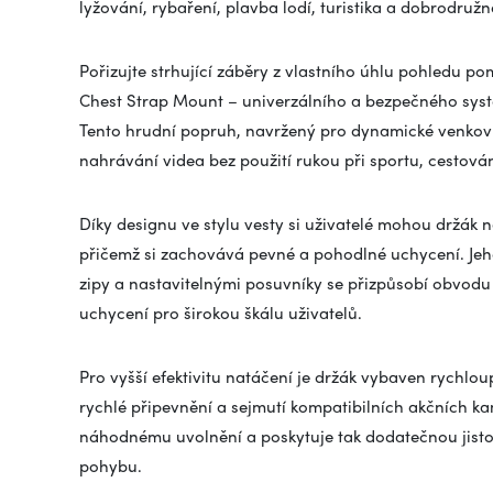
lyžování, rybaření, plavba lodí, turistika a dobrodružn
Pořizujte strhující záběry z vlastního úhlu pohledu 
Chest Strap Mount – univerzálního a bezpečného syst
Tento hrudní popruh, navržený pro dynamické venkovn
nahrávání videa bez použití rukou při sportu, cestová
Díky designu ve stylu vesty si uživatelé mohou držák
přičemž si zachovává pevné a pohodlné uchycení. Jeh
zipy a nastavitelnými posuvníky se přizpůsobí obvodu 
uchycení pro širokou škálu uživatelů.
Pro vyšší efektivitu natáčení je držák vybaven rychl
rychlé připevnění a sejmutí kompatibilních akčních k
náhodnému uvolnění a poskytuje tak dodatečnou jistot
pohybu.