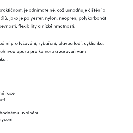
raktičnost, je odnímatelné, což usnadňuje čištění a
lů, jako je polyester, nylon, neopren, polykarbonát
vnosti, flexibility a nízké hmotnosti.
lní pro lyžování, rybaření, plavbu lodí, cyklistiku,
polehlivou oporu pro kameru a zároveň vám
kci.
né ruce
utí
náhodnému uvolnění
hycení