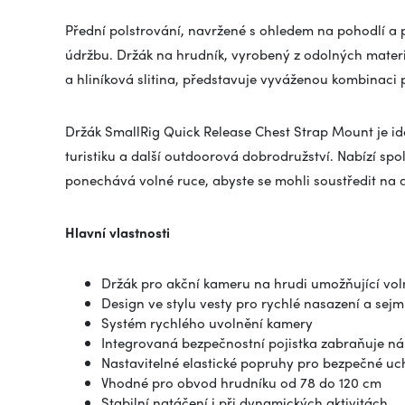
Přední polstrování, navržené s ohledem na pohodlí a p
údržbu. Držák na hrudník, vyrobený z odolných materiá
a hliníková slitina, představuje vyváženou kombinaci pe
Držák SmallRig Quick Release Chest Strap Mount je ideá
turistiku a další outdoorová dobrodružství. Nabízí s
ponechává volné ruce, abyste se mohli soustředit na a
Hlavní vlastnosti
Držák pro akční kameru na hrudi umožňující vol
Design ve stylu vesty pro rychlé nasazení a sejm
Systém rychlého uvolnění kamery
Integrovaná bezpečnostní pojistka zabraňuje 
Nastavitelné elastické popruhy pro bezpečné uc
Vhodné pro obvod hrudníku od 78 do 120 cm
Stabilní natáčení i při dynamických aktivitách