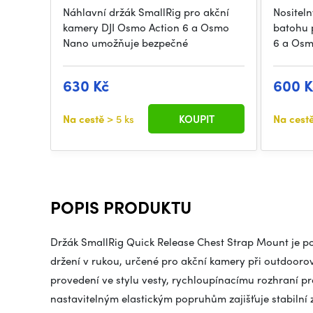
Náhlavní držák SmallRig pro akční
Nositel
kamery DJI Osmo Action 6 a Osmo
batohu 
Nano umožňuje bezpečné
6 a Os
630 Kč
600 K
Na cestě
> 5 ks
KOUPIT
Na cest
POPIS PRODUKTU
Držák SmallRig Quick Release Chest Strap Mount je p
držení v rukou, určené pro akční kamery při outdooro
provedení ve stylu vesty, rychloupínacímu rozhraní p
nastavitelným elastickým popruhům zajišťuje stabilní z