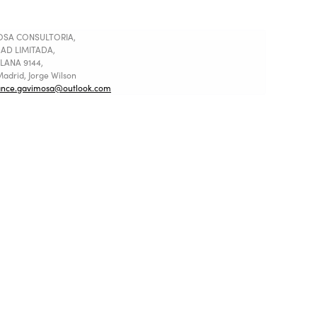
SA CONSULTORIA,
AD LIMITADA,
LANA 9144,
adrid, Jorge Wilson
ance.gavimosa@outlook.com