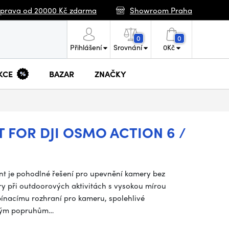
prava od 20000 Kč zdarma
Showroom Praha
0
0
Přihlášení
Srovnání
0
Kč
KCE
BAZAR
ZNAČKY
 FOR DJI OSMO ACTION 6 /
nt je pohodlné řešení pro upevnění kamery bez
ry při outdoorových aktivitách s vysokou mírou
pínacímu rozhraní pro kameru, spolehlivé
ckým popruhům…