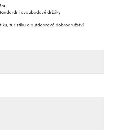
ění
 standardní dvoubodové držáky
istiku, turistiku a outdoorová dobrodružství