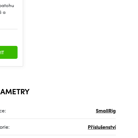
batohu
6 a
IT
RAMETRY
ce:
SmallRig
orie:
Příslušenství