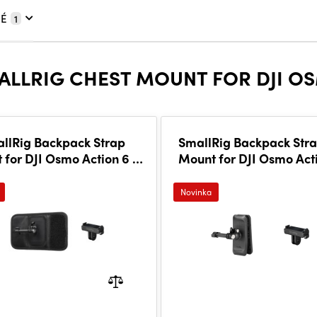
É
1
ALLRIG CHEST MOUNT FOR DJI OS
llRig Backpack Strap
SmallRig Backpack Stra
 for DJI Osmo Action 6 /
Mount for DJI Osmo Acti
Nano 6306
Nano 6307
Novinka