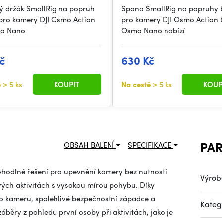
ný držák SmallRig na popruh
Spona SmallRig na popruhy 
pro kamery DJI Osmo Action
pro kamery DJI Osmo Action 
mo Nano
Osmo Nano nabízí
č
630 Kč
ě
> 5 ks
KOUPIT
Na cestě
> 5 ks
KOUP
PA
OBSAH BALENÍ
SPECIFIKACE
ohodlné řešení pro upevnění kamery bez nutnosti
Výrob
vých aktivitách s vysokou mírou pohybu. Díky
ro kameru, spolehlivé bezpečnostní západce a
Kateg
áběry z pohledu první osoby při aktivitách, jako je