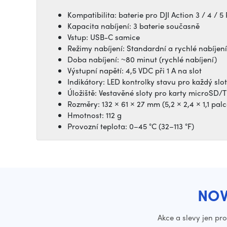
Kompatibilita: baterie pro DJI Action 3 / 4 / 
Kapacita nabíjení: 3 baterie současně
Vstup: USB-C samice
Režimy nabíjení: Standardní a rychlé nabíjení
Doba nabíjení: ~80 minut (rychlé nabíjení)
Výstupní napětí: 4,5 VDC při 1 A na slot
Indikátory: LED kontrolky stavu pro každý slot
Úložiště: Vestavěné sloty pro karty microSD/T
Rozměry: 132 × 61 × 27 mm (5,2 × 2,4 × 1,1 palc
Hmotnost: 112 g
Provozní teplota: 0–45 °C (32–113 °F)
NOV
Akce a slevy jen pr