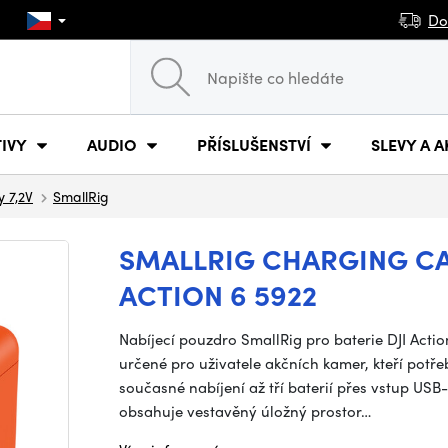
Do
IVY
AUDIO
PŘÍSLUŠENSTVÍ
SLEVY A A
y 7,2V
SmallRig
SMALLRIG CHARGING CAS
ACTION 6 5922
Nabíjecí pouzdro SmallRig pro baterie DJI Action
určené pro uživatele akčních kamer, kteří potře
současné nabíjení až tří baterií přes vstup USB
obsahuje vestavěný úložný prostor…