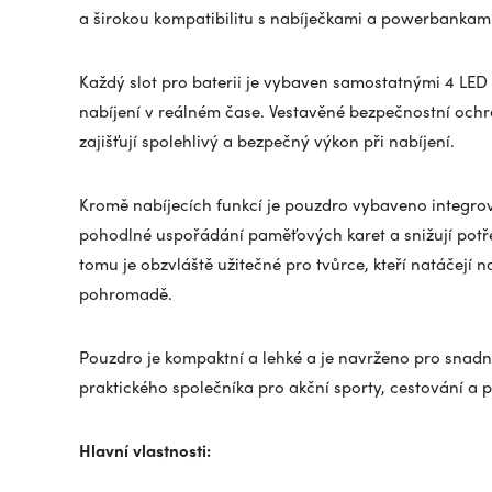
a širokou kompatibilitu s nabíječkami a powerbankami
Každý slot pro baterii je vybaven samostatnými 4 LED 
nabíjení v reálném čase. Vestavěné bezpečnostní ochr
zajišťují spolehlivý a bezpečný výkon při nabíjení.
Kromě nabíjecích funkcí je pouzdro vybaveno integrov
pohodlné uspořádání paměťových karet a snižují potře
tomu je obzvláště užitečné pro tvůrce, kteří natáčejí 
pohromadě.
Pouzdro je kompaktní a lehké a je navrženo pro snadnou
praktického společníka pro akční sporty, cestování a 
Hlavní vlastnosti: