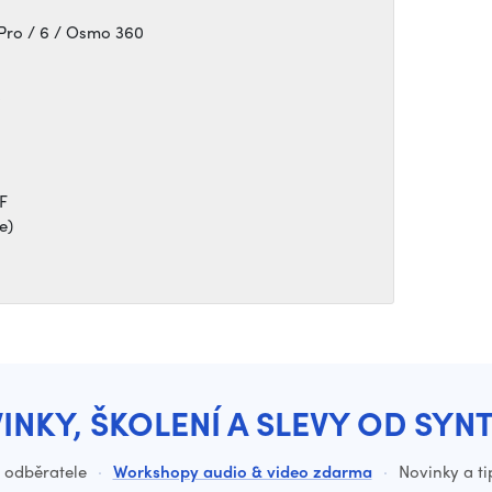
5 Pro / 6 / Osmo 360
F
e)
INKY, ŠKOLENÍ A SLEVY OD SYN
o odběratele
·
Workshopy audio & video zdarma
·
Novinky a ti