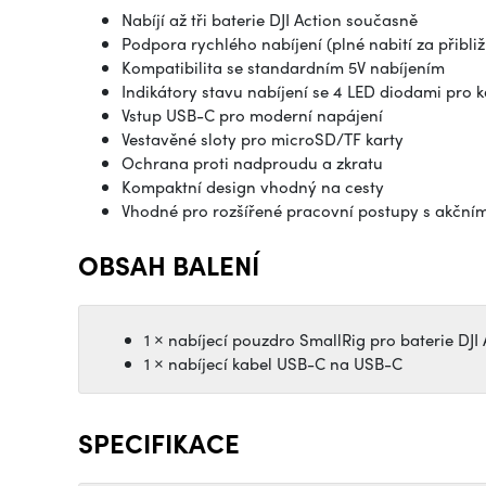
Nabíjí až tři baterie DJI Action současně
Podpora rychlého nabíjení (plné nabití za přibli
Kompatibilita se standardním 5V nabíjením
Indikátory stavu nabíjení se 4 LED diodami pro k
Vstup USB-C pro moderní napájení
Vestavěné sloty pro microSD/TF karty
Ochrana proti nadproudu a zkratu
Kompaktní design vhodný na cesty
Vhodné pro rozšířené pracovní postupy s akční
OBSAH BALENÍ
1 × nabíjecí pouzdro SmallRig pro baterie DJI 
1 × nabíjecí kabel USB-C na USB-C
SPECIFIKACE