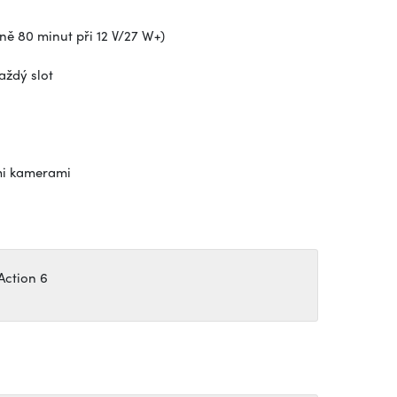
žně 80 minut při 12 V/27 W+)
aždý slot
mi kamerami
Action 6