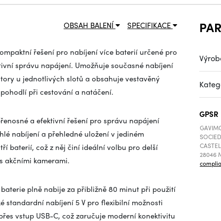
PA
OBSAH BALENÍ
SPECIFIKACE
kompaktní řešení pro nabíjení více baterií určené pro
Výrob
ektivní správu napájení. Umožňuje současné nabíjení
átory u jednotlivých slotů a obsahuje vestavěný
Kateg
 pohodlí při cestování a natáčení.
GPSR
přenosné a efektivní řešení pro správu napájení
GAVIMO
chlé nabíjení a přehledné uložení v jediném
SOCIED
CASTEL
 baterií, což z něj činí ideální volbu pro delší
28046 M
 s akčními kamerami.
compli
baterie plně nabije za přibližně 80 minut při použití
 standardní nabíjení 5 V pro flexibilní možnosti
 přes vstup USB-C, což zaručuje moderní konektivitu