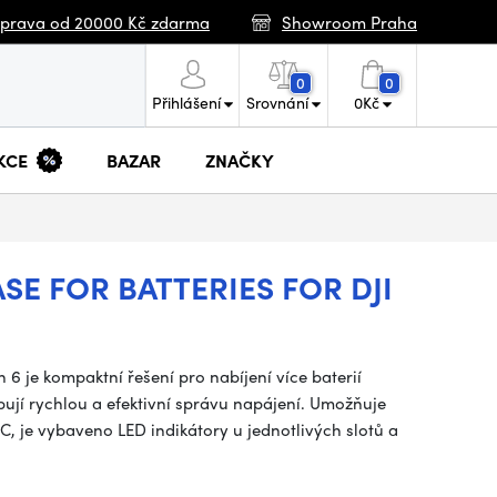
prava od 20000 Kč zdarma
Showroom Praha
0
0
Přihlášení
Srovnání
0
Kč
KCE
BAZAR
ZNAČKY
E FOR BATTERIES FOR DJI
 6 je kompaktní řešení pro nabíjení více baterií
bují rychlou a efektivní správu napájení. Umožňuje
-C, je vybaveno LED indikátory u jednotlivých slotů a