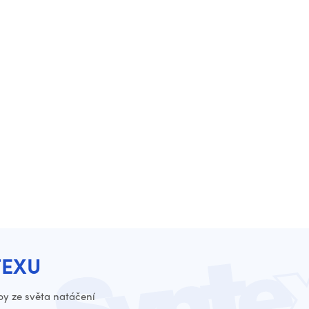
TEXU
py ze světa natáčení