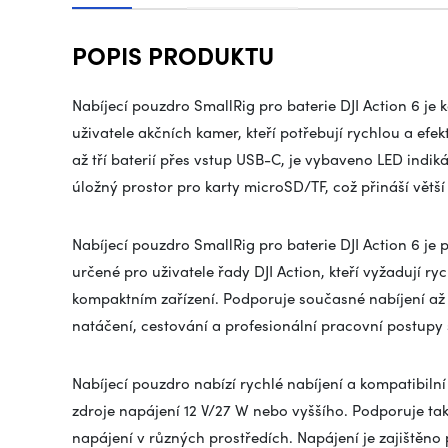
POPIS PRODUKTU
Nabíjecí pouzdro SmallRig pro baterie DJI Action 6 je 
uživatele akčních kamer, kteří potřebují rychlou a ef
až tří baterií přes vstup USB-C, je vybaveno LED indik
úložný prostor pro karty microSD/TF, což přináší větší
Nabíjecí pouzdro SmallRig pro baterie DJI Action 6 je 
určené pro uživatele řady DJI Action, kteří vyžadují ry
kompaktním zařízení. Podporuje současné nabíjení až tří
natáčení, cestování a profesionální pracovní postupy
Nabíjecí pouzdro nabízí rychlé nabíjení a kompatibilní 
zdroje napájení 12 V/27 W nebo vyššího. Podporuje také
napájení v různých prostředích. Napájení je zajištěno