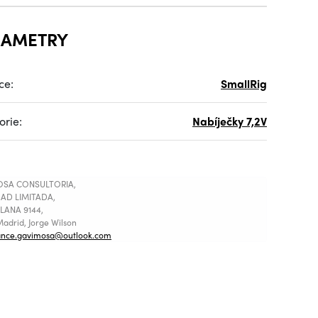
RAMETRY
ce:
SmallRig
orie:
Nabíječky 7,2V
SA CONSULTORIA,
AD LIMITADA,
LANA 9144,
adrid, Jorge Wilson
ance.gavimosa@outlook.com