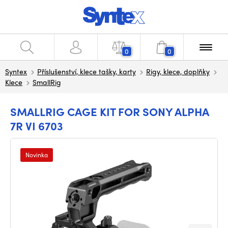
0
0
Syntex
Příslušenství, klece tašky, karty
Rigy, klece, doplňky
Klece
SmallRig
SMALLRIG CAGE KIT FOR SONY ALPHA
7R VI 6703
Novinka