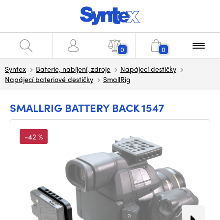
0
0
Syntex
Baterie, nabíjení, zdroje
Napájecí destičky
Napájecí bateriové destičky
SmallRig
SMALLRIG BATTERY BACK 1547
-42 %