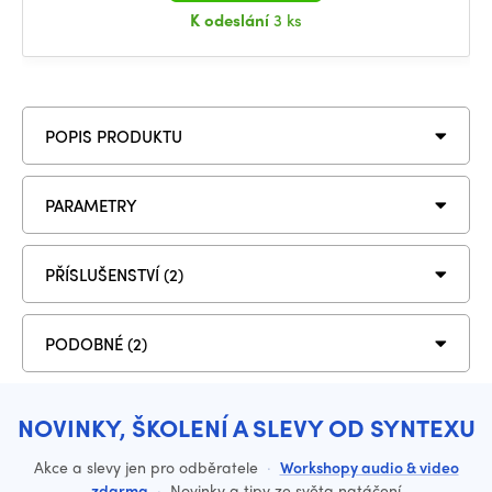
K odeslání
3 ks
POPIS PRODUKTU
PARAMETRY
PŘÍSLUŠENSTVÍ (2)
PODOBNÉ (2)
NOVINKY, ŠKOLENÍ A SLEVY OD SYNTEXU
Akce a slevy jen pro odběratele
·
Workshopy audio & video
zdarma
·
Novinky a tipy ze světa natáčení