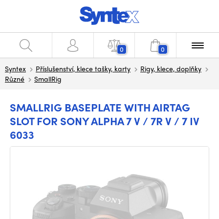
0
0
Syntex
Příslušenství, klece tašky, karty
Rigy, klece, doplňky
Různé
SmallRig
SMALLRIG BASEPLATE WITH AIRTAG
SLOT FOR SONY ALPHA 7 V / 7R V / 7 IV
6033