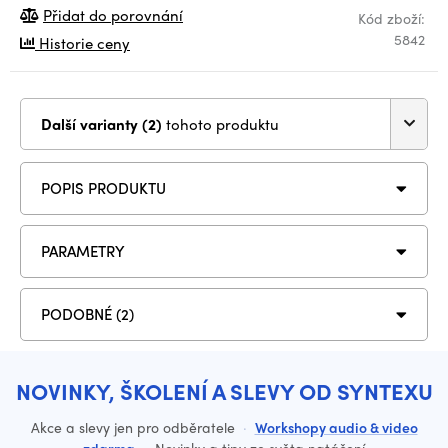
Přidat do porovnání
Kód zboží:
5842
Historie ceny
Další varianty (2)
tohoto produktu
POPIS PRODUKTU
PARAMETRY
PODOBNÉ (2)
NOVINKY, ŠKOLENÍ A SLEVY OD SYNTEXU
Akce a slevy jen pro odběratele
·
Workshopy audio & video
zdarma
·
Novinky a tipy ze světa natáčení