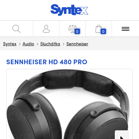
0
0
Syntex
Audio
Sluchátka
Sennheiser
SENNHEISER HD 480 PRO