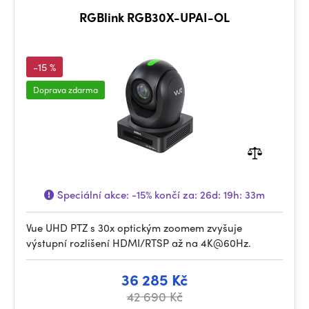
RGBlink RGB30X-UPAI-OL
-15 %
Doprava zdarma
Speciální akce:
-15%
končí za:
26d: 19h: 33m
Vue UHD PTZ s 30x optickým zoomem zvyšuje
výstupní rozlišení HDMI/RTSP až na 4K@60Hz.
36 285 Kč
42 690 Kč