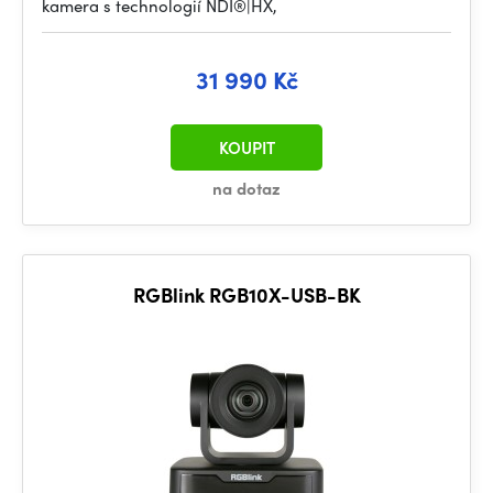
kamera s technologií NDI®|HX,
31 990 Kč
KOUPIT
na dotaz
RGBlink RGB10X-USB-BK