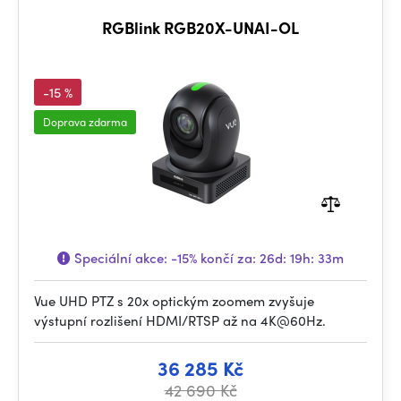
RGBlink RGB20X-UNAI-OL
-15 %
Doprava zdarma
Speciální akce:
-15%
končí za:
26d: 19h: 33m
Vue UHD PTZ s 20x optickým zoomem zvyšuje
výstupní rozlišení HDMI/RTSP až na 4K@60Hz.
36 285 Kč
42 690 Kč