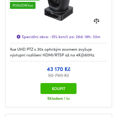
POSLEDNÍ kus
Speciální akce:
-15%
končí za:
26d: 19h: 33m
Vue UHD PTZ s 30x optickým zoomem zvyšuje
výstupní rozlišení HDMI/RTSP až na 4K@60Hz.
43 170 Kč
50 790 Kč
KOUPIT
Skladem
1 ks