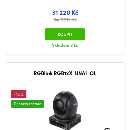
31 220 Kč
34 690 Kč
KOUPIT
Skladem
2 ks
RGBlink RGB12X-UNAI-OL
-15 %
Doprava zdarma