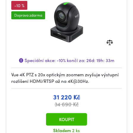
-10 %
Doprava zdarma
Speciální akce:
-10%
končí za:
26d: 19h: 33m
Vue 4K PTZ s 20x optickým zoomem zvyšuje výstupní
rozlišení HDMI/RTSP až na 4K@30Hz.
31 220 Kč
34 690 Kč
KOUPIT
Skladem
2 ks