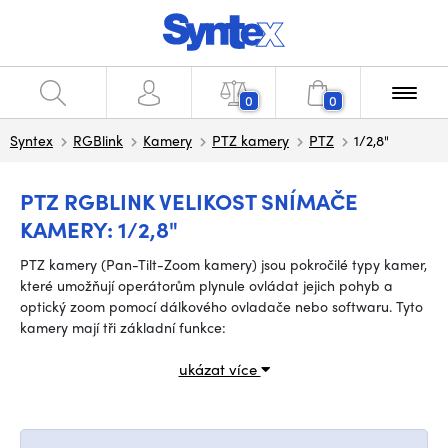
0
0
Syntex
RGBlink
Kamery
PTZ kamery
PTZ
1/2,8"
PTZ RGBLINK VELIKOST SNÍMAČE
KAMERY: 1/2,8"
PTZ kamery (Pan-Tilt-Zoom kamery) jsou pokročilé typy kamer,
které umožňují operátorům plynule ovládat jejich pohyb a
optický zoom pomocí dálkového ovladače nebo softwaru. Tyto
kamery mají tři základní funkce:
ukázat více