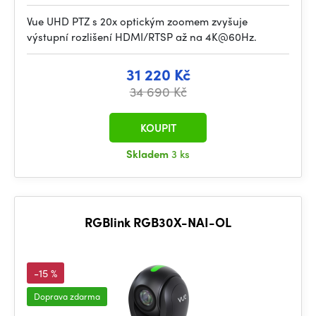
Vue UHD PTZ s 20x optickým zoomem zvyšuje
výstupní rozlišení HDMI/RTSP až na 4K@60Hz.
31 220 Kč
34 690 Kč
KOUPIT
Skladem
3 ks
RGBlink RGB30X-NAI-OL
-15 %
Doprava zdarma