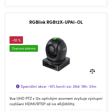
RGBlink RGB12X-UPAI-OL
-10 %
Doprava zdarma
Speciální akce:
-10%
končí za:
26d: 19h: 33m
Vue UHD PTZ s 12x optickým zoomem zvyšuje výstupní
rozlišení HDMI/RTSP až na 4K@60Hz.