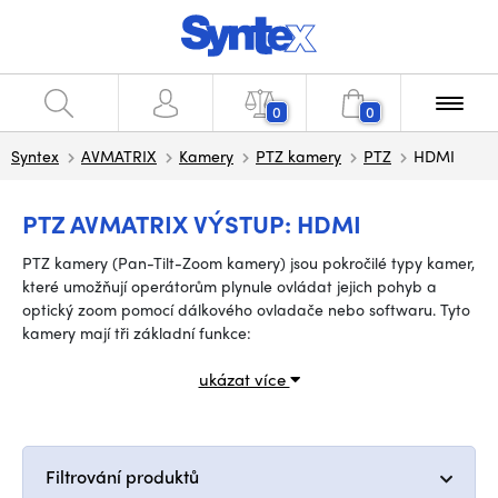
0
0
Syntex
AVMATRIX
Kamery
PTZ kamery
PTZ
HDMI
PTZ AVMATRIX VÝSTUP: HDMI
PTZ kamery (Pan-Tilt-Zoom kamery) jsou pokročilé typy kamer,
které umožňují operátorům plynule ovládat jejich pohyb a
optický zoom pomocí dálkového ovladače nebo softwaru. Tyto
kamery mají tři základní funkce:
ukázat více
Filtrování produktů