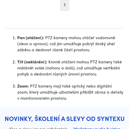
1
Pan (otáčení):
PTZ kamery mohou otáčet vodorovně
(vlevo a vpravo), což jim umožňuje pokrýt široký úhel
záběru a sledovat různé části prostoru.
Tilt (naklánění):
Kromě otáčení mohou PTZ kamery také
naklánět svisle (nahoru a dolů), což umožňuje vertikální
pohyb a sledování různých úrovní prostoru.
Zoom:
PTZ kamery mají také optický nebo digitální
zoom, který umožňuje uživatelům přiblížit obraz a detaily
v monitorovaném prostoru.
NOVINKY, ŠKOLENÍ A SLEVY OD SYNTEXU
Akce a slevy jen pro odběratele
·
Workshopy audio & video