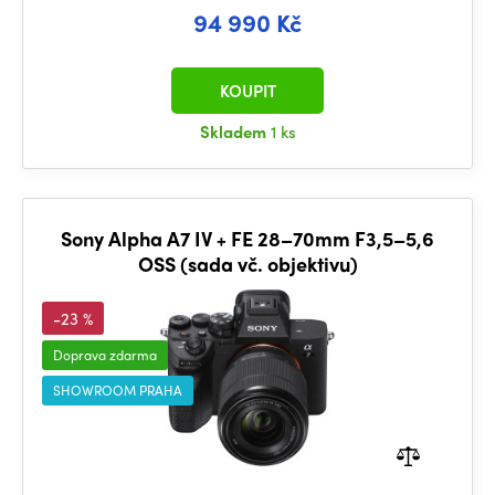
94 990 Kč
KOUPIT
Skladem
1 ks
Sony Alpha A7 IV + FE 28–70mm F3,5–5,6
OSS (sada vč. objektivu)
-23 %
Doprava zdarma
SHOWROOM PRAHA