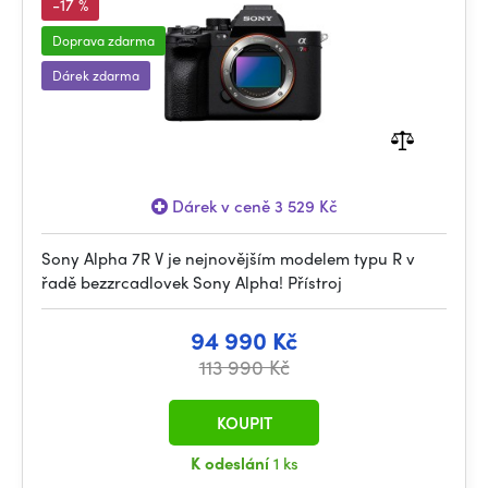
-17 %
Doprava zdarma
Dárek zdarma
Dárek v ceně 3 529 Kč
Sony Alpha 7R V je nejnovějším modelem typu R v
řadě bezzrcadlovek Sony Alpha! Přístroj
94 990 Kč
113 990 Kč
KOUPIT
K odeslání
1 ks