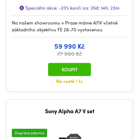
Speciální akce:
-23%
končí za:
25d: 14h: 23m
Na našem showroomu v Praze máme A7IV včetně
základního objektivu FE 28-70 vystavenou
59 990 Kč
77 990 Kč
KOUPIT
Na cestě
1 ks
Sony Alpha A7 V set
Doprava zdarma