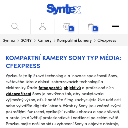
0
0
Syntex
SONY
Kamery
Kompaktní kamery
CFexpress
KOMPAKTNÍ KAMERY SONY TYP MÉDIA:
CFEXPRESS
Vyzkoušejte špičkové technologie a inovace společnosti Sony,
světového lídra v oblasti zobrazovacích technologií a
elektroniky. Řada
fotoaparátů
,
objektivů
a profesionálních
videozařízení
Sony je navržena tak, aby poskytovala
výjimečný výkon, ať už natáčíte filmy, zachycujete živé události
nebo vytváříte digitální obsah. Výrobky Sony jsou známé svými
pokročilými funkcemi, vynikající kvalitou obrazu a spolehlivostí,
a proto jim důvěřují profesionálové i nadšenci po celém světě.
Prozkoumejte naši nabídku vybavení Sony a objevte nástroje,