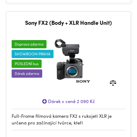
Sony FX2 (Body + XLR Handle Unit)
Doprava zdarma
SHOWROOM PRAHA
POSLEDNÍ kus
Dárek zdarma
Dárek v ceně 2 090 Kč
Full-Frame filmová kamera FX2 s rukojetí XLR je
určena pro začínající tvůrce, kteří