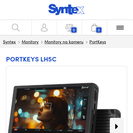
0
0
Syntex
Monitory
Monitory na kameru
PortKeys
PORTKEYS LH5C