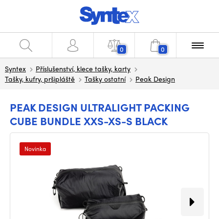
0
0
Syntex
Příslušenství, klece tašky, karty
Tašky, kufry, pršipláště
Tašky ostatní
Peak Design
PEAK DESIGN ULTRALIGHT PACKING
CUBE BUNDLE XXS-XS-S BLACK
Novinka