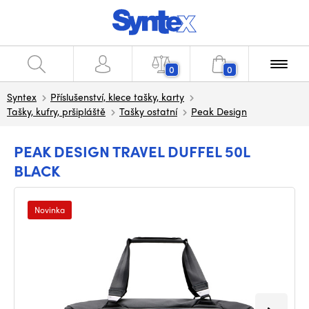
0
0
Syntex
Příslušenství, klece tašky, karty
Tašky, kufry, pršipláště
Tašky ostatní
Peak Design
PEAK DESIGN TRAVEL DUFFEL 50L
BLACK
Novinka