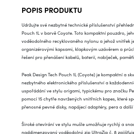
POPIS PRODUKTU
Udržujte své nezbytné technické příslušenství přehle
Pouch 1L v barvě Coyote. Toto kompaktní pouzdro, jeho
voděodolného recyklovaného nylonu a jehož vnitřek je
organizérovými kapsami, klapkovým uzávěrem a průcho
řešení pro přenášení kabelů, baterií, nabíječek, pamě
Peak Design Tech Pouch 1L (Coyote) je kompaktní a sk
nezbytného elektronického příslušenství a každodenní
uspořádání ve stylu origami, typickému pro značku Pe
pomocí 15 chytře navržených vnitřních kapes, které spo
přenosné pevné disky, napájecí adaptéry, pera a další 
Široké otevírání ve stylu mušle umožňuje rychlý a sn
naddimenzovaný voděodolný zip UltraZip č. 8 zajišťuj