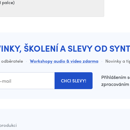
1 palce)
INKY, ŠKOLENÍ A SLEVY OD SYN
o odběratele
·
Workshopy audio & video zdarma
·
Novinky a ti
Přihlášením s
CHCI SLEVY!
zpracováním 
 produkci