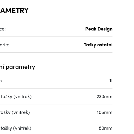
RAMETRY
ce:
Peak Design
orie:
Tašky ostatní
ní parametry
m
1l
tašky (vnitřek)
230mm
tašky (vnitřek)
105mm
tašky (vnitřek)
80mm