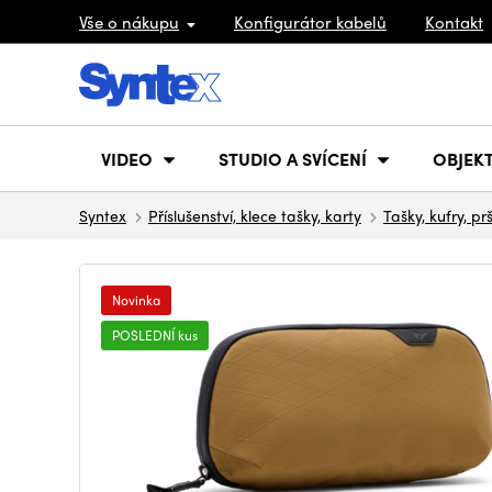
Vše o nákupu
Konfigurátor kabelů
Kontakt
VIDEO
STUDIO A SVÍCENÍ
OBJEKT
Syntex
Příslušenství, klece tašky, karty
Tašky, kufry, pr
Novinka
POSLEDNÍ kus