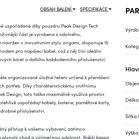
PA
OBSAH BALENÍ
SPECIFIKACE
dně uspořádané díky pouzdru Peak Design Tech
Výrob
ž vnější část je vyrobena z odolného,
 navržen v inovativním stylu origami, disponuje 15
Kateg
dem pro napájecí kabel, což z něj činí ideální
ťových karet a dalšího každodenního příslušenství.
Hlav
věle organizované úložné řešení určené k přenášení
Obje
ch potřeb. Díky charakteristickému vnitřnímu
ak Design, tato taška maximálně využívá prostor
Délka 
lehlivě uspořádají kabely, baterie, paměťové karty,
drobné příslušenství.
Šířka 
adný přístup k vašemu vybavení, zatímco
Výška 
e plynulý chod a výjimečnou odolnost. Vnější kapsa