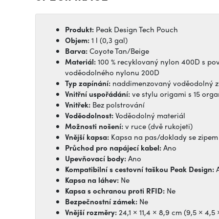
Produkt:
Peak Design Tech Pouch
Objem:
1 l (0,3 gal)
Barva:
Coyote Tan/Beige
Materiál:
100 % recyklovaný nylon 400D s po
voděodolného nylonu 200D
Typ zapínání:
naddimenzovaný voděodolný zip
Vnitřní uspořádání:
ve stylu origami s 15 org
Vnitřek:
Bez polstrování
Voděodolnost:
Voděodolný materiál
Možnosti nošení:
v ruce (dvě rukojeti)
Vnější kapsa:
Kapsa na pas/doklady se zipem
Průchod pro napájecí kabel:
Ano
Upevňovací body:
Ano
Kompatibilní s cestovní taškou Peak Design:
Kapsa na láhev:
Ne
Kapsa s ochranou proti RFID:
Ne
Bezpečnostní zámek:
Ne
Vnější rozměry:
24,1 × 11,4 × 8,9 cm (9,5 × 4,5 