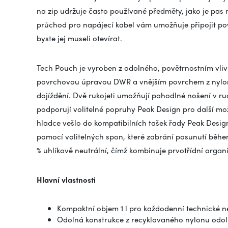
na zip udržuje často používané předměty, jako je pas
průchod pro napájecí kabel vám umožňuje připojit po
byste jej museli otevírat.
Tech Pouch je vyroben z odolného, povětrnostním vl
povrchovou úpravou DWR a vnějším povrchem z nylon
dojíždění. Dvě rukojeti umožňují pohodlné nošení v r
podporují volitelné popruhy Peak Design pro další mož
hladce vešlo do kompatibilních tašek řady Peak Design 
pomocí volitelných spon, které zabrání posunutí během 
% uhlíkově neutrální, čímž kombinuje prvotřídní orga
Hlavní vlastnosti
Kompaktní objem 1 l pro každodenní technické n
Odolná konstrukce z recyklovaného nylonu odol