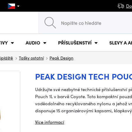
Do
IVY
AUDIO
PŘÍSLUŠENSTVÍ
SLEVY A A
šipláště
Tašky ostatní
Peak Design
PEAK DESIGN TECH POU
Udržujte své nezbytné technické příslušenství
Pouch 1L v barvě Coyote. Toto kompaktní pouzdr
voděodolného recyklovaného nylonu a jehož vnit
disponuje 15 organizérovými kapsami, klapko
Více informací