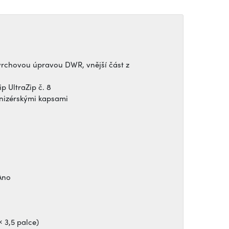
vrchovou úpravou DWR, vnější část z
 UltraZip č. 8
anizérskými kapsami
Ano
× 3,5 palce)