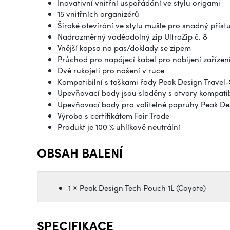
Inovativní vnitřní uspořádání ve stylu origami
15 vnitřních organizérů
Široké otevírání ve stylu mušle pro snadný příst
Nadrozměrný voděodolný zip UltraZip č. 8
Vnější kapsa na pas/doklady se zipem
Průchod pro napájecí kabel pro nabíjení zařízen
Dvě rukojeti pro nošení v ruce
Kompatibilní s taškami řady Peak Design Travel-
Upevňovací body jsou sladěny s otvory kompatib
Upevňovací body pro volitelné popruhy Peak De
Výroba s certifikátem Fair Trade
Produkt je 100 % uhlíkově neutrální
OBSAH BALENÍ
1 × Peak Design Tech Pouch 1L (Coyote)
SPECIFIKACE