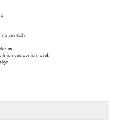
up
í na cestách
Series
ilních cestovních tašek
sign