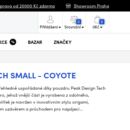
prava od 20000 Kč zdarma
Showroom Praha
0
0
Přihlášení
Srovnání
0
Kč
KCE
BAZAR
ZNAČKY
CH SMALL - COYOTE
 přehledně uspořádané díky pouzdru Peak Design Tech
o, jehož vnější část je vyrobena z odolného,
řek je navržen v inovativním stylu origami,
vým uzávěrem a průchodem pro napájecí…