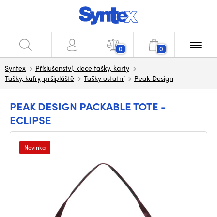
0
0
Syntex
Příslušenství, klece tašky, karty
Tašky, kufry, pršipláště
Tašky ostatní
Peak Design
PEAK DESIGN PACKABLE TOTE -
ECLIPSE
Novinka