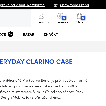
prava od 20000 Kč zdarma
Showroom Praha
0
0
Přihlášení
Srovnání
0
Kč
KCE
BAZAR
ZNAČKY
VERYDAY CLARINO CASE
pro iPhone 16 Pro (barva Bone) je prémiové ochranné
e odolným povrchem z veganské kůže Clarino® a
ňovacím systémem SlimLink™ od společnosti Peak
 Design Mobile, tak s příslušenstvím…