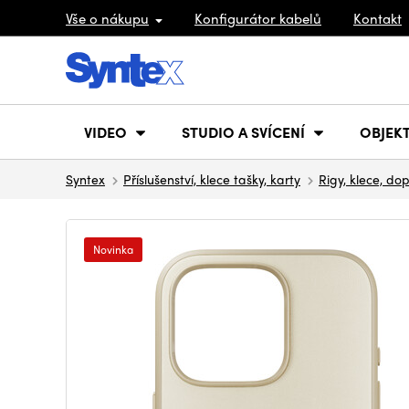
Vše o nákupu
Konfigurátor kabelů
Kontakt
VIDEO
STUDIO A SVÍCENÍ
OBJEKT
Syntex
Příslušenství, klece tašky, karty
Rigy, klece, do
Novinka