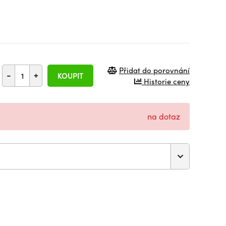
Přidat do porovnání
-
+
KOUPIT
Historie ceny
na dotaz