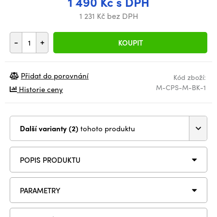
1 490 Kč s DPH
1 231 Kč bez DPH
-
+
KOUPIT
Přidat do porovnání
Kód zboží:
M-CPS-M-BK-1
Historie ceny
Další varianty (2)
tohoto produktu
POPIS PRODUKTU
PARAMETRY