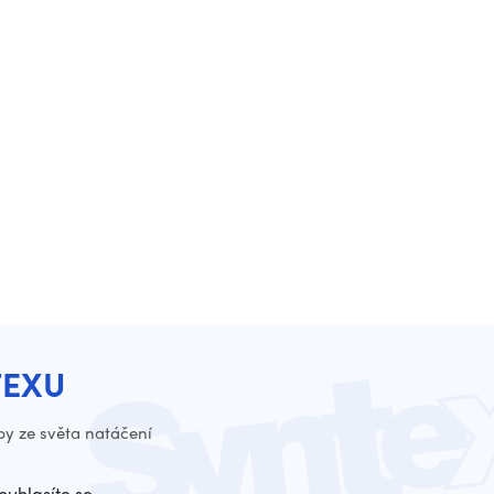
TEXU
py ze světa natáčení
ouhlasíte se