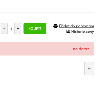
Přidat do porovnání
-
+
KOUPIT
Historie ceny
na dotaz