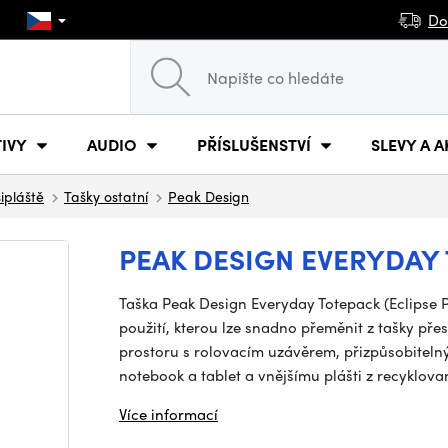
Do
IVY
AUDIO
PŘÍSLUŠENSTVÍ
SLEVY A A
šipláště
Tašky ostatní
Peak Design
PEAK DESIGN EVERYDAY 
Taška Peak Design Everyday Totepack (Eclipse Pu
použití, kterou lze snadno přeměnit z tašky př
prostoru s rolovacím uzávěrem, přizpůsobitel
notebook a tablet a vnějšímu plášti z recyklo
Více informací