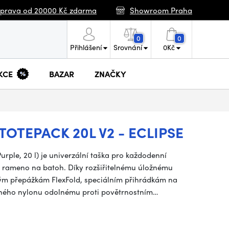
prava od 20000 Kč zdarma
Showroom Praha
0
0
Přihlášení
Srovnání
0
Kč
KCE
BAZAR
ZNAČKY
TOTEPACK 20L V2 - ECLIPSE
rple, 20 l) je univerzální taška pro každodenní
es rameno na batoh. Díky rozšiřitelnému úložnému
ným přepážkám FlexFold, speciálním přihrádkám na
vaného nylonu odolnému proti povětrnostním…