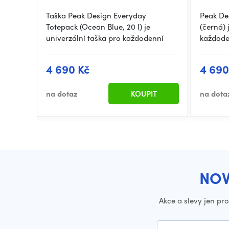
Taška Peak Design Everyday
Peak De
Totepack (Ocean Blue, 20 l) je
(černá) 
univerzální taška pro každodenní
každode
4 690 Kč
4 690
na dotaz
KOUPIT
na dota
NOV
Akce a slevy jen pr