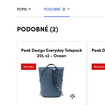
POPIS
PODOBNÉ
2
PODOBNÉ (2)
Peak Design Everyday Totepack
Peak D
20L v2 - Ocean
Novinka
Novinka