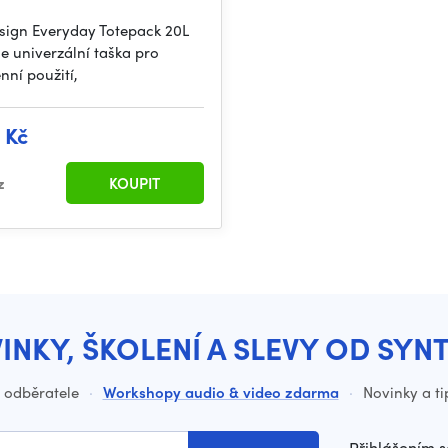
sign Everyday Totepack 20L
je univerzální taška pro
nní použití,
 Kč
z
KOUPIT
INKY, ŠKOLENÍ A SLEVY OD SYN
o odběratele
·
Workshopy audio & video zdarma
·
Novinky a ti
Přihlášením s