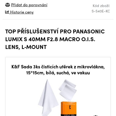
Přidat do porovnání
Kód zboží:
S-S40E-KC
Historie ceny
TOP PŘÍSLUŠENSTVÍ PRO PANASONIC
LUMIX S 40MM F2.8 MACRO O.I.S.
LENS, L‑MOUNT
K&F Sada 3ks čisticích utěrek z mikrovlákna,
15*15cm, bílá, suchá, ve vakuu