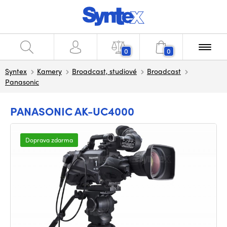
0
0
Syntex
Kamery
Broadcast, studiové
Broadcast
Panasonic
PANASONIC AK-UC4000
Doprava zdarma