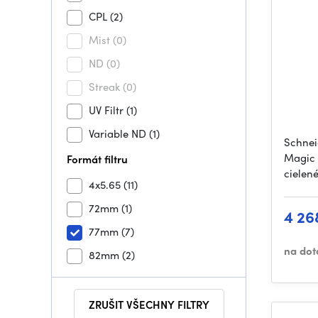
CPL
(2)
Mist
(0)
ND
(0)
Streak
(0)
UV Filtr
(1)
Variable ND
(1)
Schnei
Magic 
Formát filtru
cielené
4x5.65
(11)
72mm
(1)
4 26
77mm
(7)
na dot
82mm
(2)
ZRUŠIT VŠECHNY FILTRY