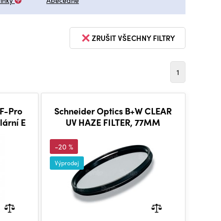
inky
Abecedně
ZRUŠIT VŠECHNY FILTRY
1
 F-Pro
Schneider Optics B+W CLEAR
lární E
UV HAZE FILTER, 77MM
-20 %
Výprodej