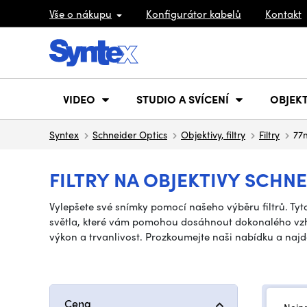
Vše o nákupu
Konfigurátor kabelů
Kontakt
VIDEO
STUDIO A SVÍCENÍ
OBJEKT
Syntex
Schneider Optics
Objektivy, filtry
Filtry
77
FILTRY NA OBJEKTIVY SCHN
Vylepšete své snímky pomocí našeho výběru filtrů. Tyto 
světla, které vám pomohou dosáhnout dokonalého vzhledu 
výkon a trvanlivost. Prozkoumejte naši nabídku a najdět
Cena