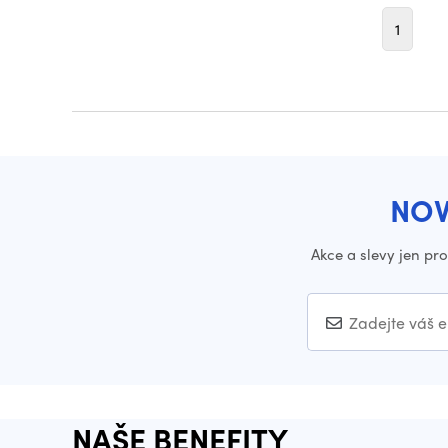
1
NOV
Akce a slevy jen pr
NAŠE BENEFITY