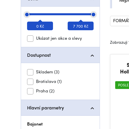
Nejp
FORMÁT
0 Kč
7 700 Kč
Ukázat jen akce a slevy
Zobrazuji 
Dostupnost
Hol
Skladem
(3)
Bratislava
(1)
POSLE
Praha
(2)
Hlavní parametry
Bajonet