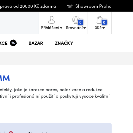
prava od 20000 Kč zdarma
Showroom Praha
0
0
Přihlášení
Srovnání
0
Kč
KCE
BAZAR
ZNAČKY
7MM
efekty, jako je korekce barev, polarizace a redukce
vní i profesionální použití a poskytují vysoce kvalitní