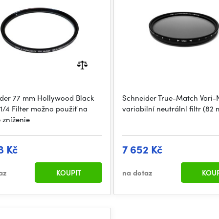
der 77 mm Hollywood Black
Schneider True-Match Vari-
1/4 Filter možno použiť na
variabilní neutrální filtr (82
 zníženie
8 Kč
7 652 Kč
az
KOUPIT
na dotaz
KOUP