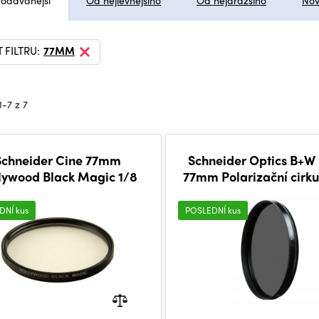
rodávanější
Od nejlevnějšího
Od nejdražšího
Nov
 FILTRU:
77MM
1-7 z 7
Schneider Cine 77mm
Schneider Optics B+W
lywood Black Magic 1/8
77mm Polarizační cirku
DNÍ kus
POSLEDNÍ kus