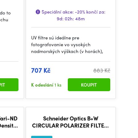
Speciální akce:
-20%
končí za:
kdo to
9d: 02h: 48m
rochu
UV filtre sú ideálne pre
fotografovanie vo vysokých
nadmorských výškach (v horách),
707 Kč
883 Kč
IT
K odeslání
1 ks
KOUPIT
Vari-ND
Schneider Optics B+W
Density
CIRCULAR POLARIZER FILTER,
77MM