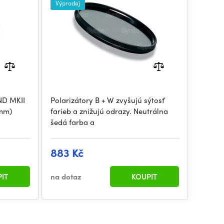
Výprodej
ND MKII
Polarizátory B + W zvyšujú sýtosť
 mm)
farieb a znižujú odrazy. Neutrálna
šedá farba a
883 Kč
IT
na dotaz
KOUPIT