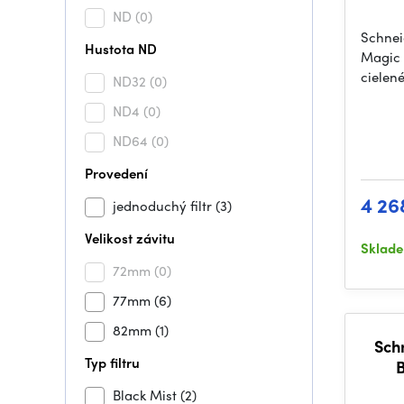
ND
(0)
Schnei
Hustota ND
Magic 
cielené
ND32
(0)
ND4
(0)
ND64
(0)
Provedení
4 26
jednoduchý filtr
(3)
Velikost závitu
Sklad
72mm
(0)
77mm
(6)
82mm
(1)
Sch
Typ filtru
B
Black Mist
(2)