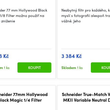
der 77 mm Hollywood Black
Nezbytný filtr pro každého, 
1/8 Filter možno použiť na
myslí s fotografií alespoň t
 zníženie
vážně. Jeho
8 Kč
3 384 Kč
em
1 ks
KOUPIT
Skladem
1 ks
KOUP
neider 77mm Hollywood
Schneider True-Match 
lack Magic 1/4 Filter
MKII Variable Neutral 
Filter (82mm)