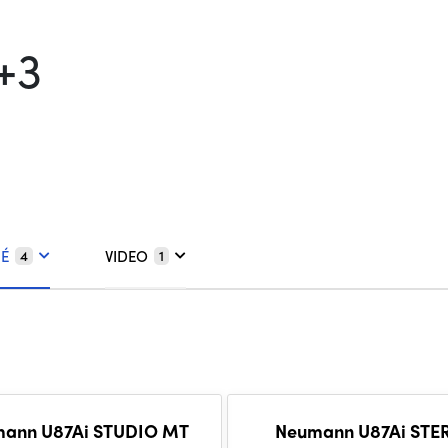
+3
É
VIDEO
4
1
ann U87Ai STUDIO MT
Neumann U87Ai STE