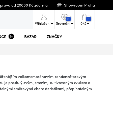
prava od 20000 Kč zdarma
Showroom Praha
0
0
Přihlášení
Srovnání
0
Kč
KCE
BAZAR
ZNAČKY
ozšířenějším velkomembránovým kondenzátorovým
ní. Je proslulý svým jemným, kultivovaným zvukem a
itelnými směrovými charakteristikami, přepínatelným
…