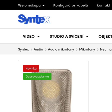
Vše o nákupu
Konfigurátor kabelů
Kontakt
VIDEO
STUDIO A SVÍCENÍ
OBJEKT
Syntex
Audio
Audio mikrofony
Mikrofony
Neuma
Novinka
Doprava zdarma