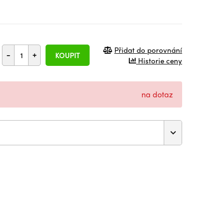
Přidat do porovnání
-
+
KOUPIT
Historie ceny
na dotaz