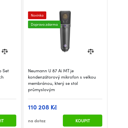
Novinka
Doprava zdarma
o Set
Neumann U 87 Ai MT je
ch
kondenzátorový mikrofon s velkou
membránou, který se stal
průmyslovým
110 208 Kč
IT
na dotaz
KOUPIT