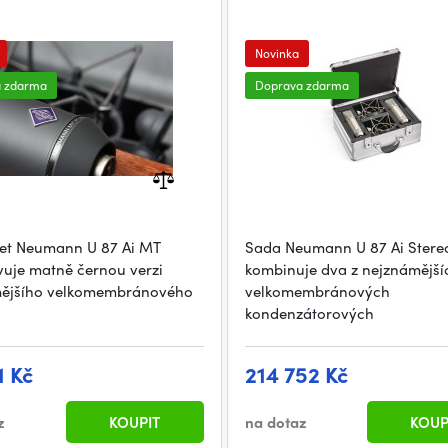
Novinka
a zdarma
Doprava zdarma
set Neumann U 87 Ai MT
Sada Neumann U 87 Ai Stere
vuje matně černou verzi
kombinuje dva z nejznámější
ějšího velkomembránového
velkomembránových
kondenzátorových
1 Kč
214 752 Kč
z
KOUPIT
na dotaz
KOUP