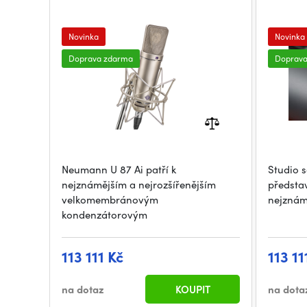
Novinka
Novinka
Doprava zdarma
Doprav
Neumann U 87 Ai patří k
Studio 
nejznámějším a nejrozšířenějším
předsta
velkomembránovým
nejznám
kondenzátorovým
113 111 Kč
113 11
na dotaz
KOUPIT
na dota