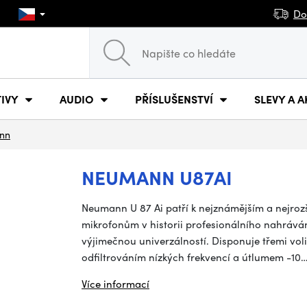
Do
IVY
AUDIO
PŘÍSLUŠENSTVÍ
SLEVY A A
nn
NEUMANN U87AI
Neumann U 87 Ai patří k nejznámějším a nejr
mikrofonům v historii profesionálního nahrává
výjimečnou univerzálností. Disponuje třemi vol
odfiltrováním nízkých frekvencí a útlumem -10
Více informací