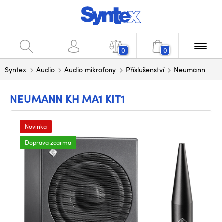
0
0
Syntex
Audio
Audio mikrofony
Příslušenství
Neumann
NEUMANN KH MA1 KIT1
Novinka
Doprava zdarma