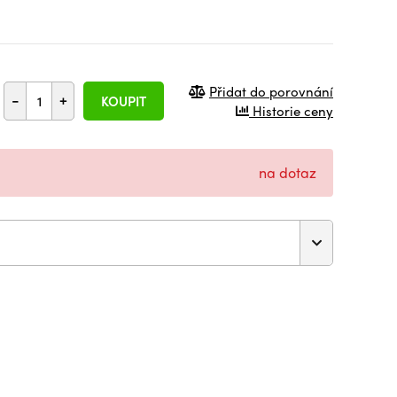
Přidat do porovnání
-
+
KOUPIT
Historie ceny
na dotaz