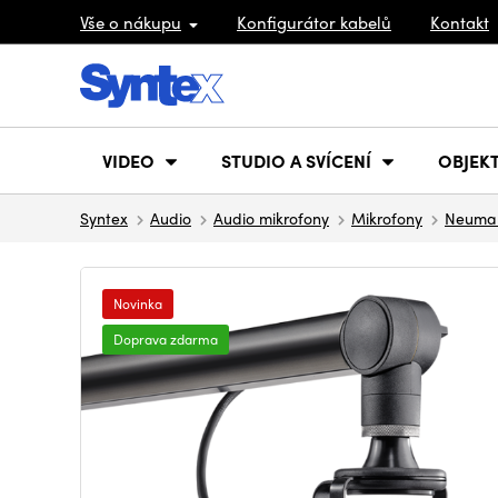
Vše o nákupu
Konfigurátor kabelů
Kontakt
VIDEO
STUDIO A SVÍCENÍ
OBJEKT
Syntex
Audio
Audio mikrofony
Mikrofony
Neuma
Novinka
Doprava zdarma