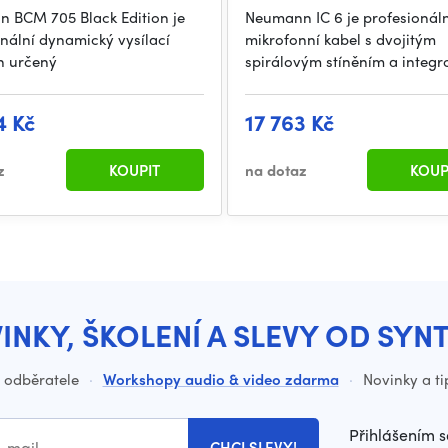
 BCM 705 Black Edition je
Neumann IC 6 je profesionáln
nální dynamický vysílací
mikrofonní kabel s dvojitým
n určený
spirálovým stíněním a integ
4 Kč
17 763 Kč
z
KOUPIT
na dotaz
KOUP
INKY, ŠKOLENÍ A SLEVY OD SYN
o odběratele
·
Workshopy audio & video zdarma
·
Novinky a ti
Přihlášením s
CHCI SLEVY!