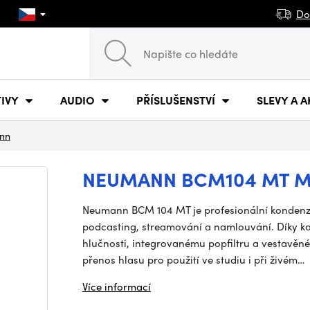
Do
IVY
AUDIO
PŘÍSLUŠENSTVÍ
SLEVY A A
nn
NEUMANN BCM104 MT 
Neumann BCM 104 MT je profesionální kondenzá
podcasting, streamování a namlouvání. Díky kar
hlučnosti, integrovanému popfiltru a vestavěném
přenos hlasu pro použití ve studiu i při živém…
Více informací