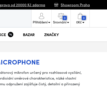
prava od 20000 Kč zdarma
Showroom Praha
0
0
Přihlášení
Srovnání
0
Kč
KCE
BAZAR
ZNAČKY
MICROPHONE
torový mikrofon určený pro rozhlasové vysílání,
dioidní směrové charakteristice, nízké vlastní
u odpružení zajišťuje čistý, detailní a přirozený