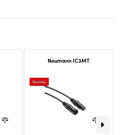
Neumann IC3MT
Novinka
Novink
Dopra