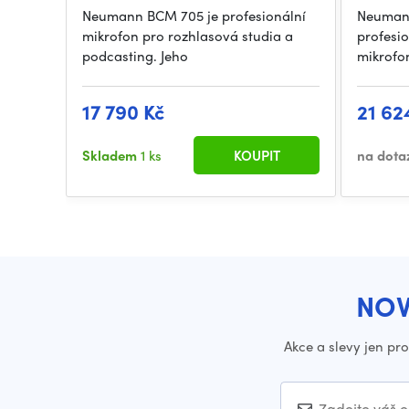
Neumann BCM 705 je profesionální
Neumann
mikrofon pro rozhlasová studia a
profesio
podcasting. Jeho
mikrofo
17 790 Kč
21 62
Skladem
1 ks
KOUPIT
na dota
NOV
Akce a slevy jen pr