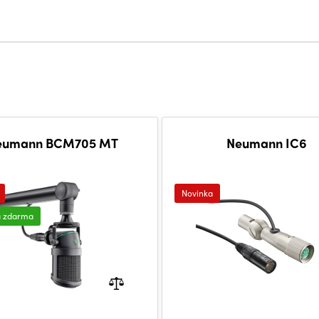
eumann BCM705 MT
Neumann IC6
Novinka
a zdarma