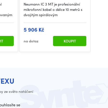
í
Neumann IC 3 MT je profesionální
Neuman
mikrofonní kabel o délce 10 metrů s
konden
rovaným
dvojitým spirálovým
membr
5 906 Kč
34 7
IT
na dotaz
KOUPIT
na dot
TEXU
py ze světa natáčení
ouhlasíte se