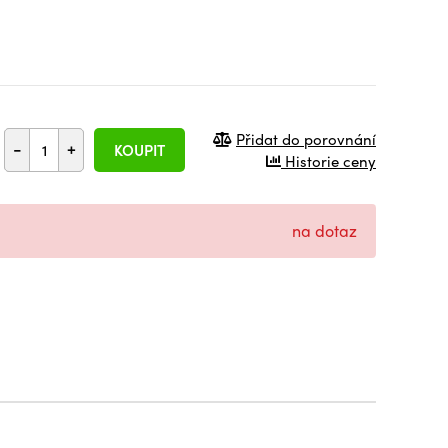
Přidat do porovnání
-
+
KOUPIT
Historie ceny
na dotaz