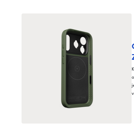
K
o
j
v