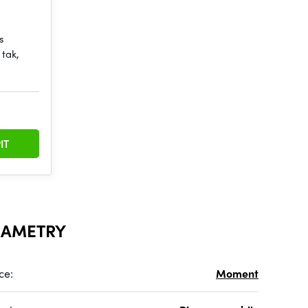
s
tak,
IT
RAMETRY
ce:
Moment