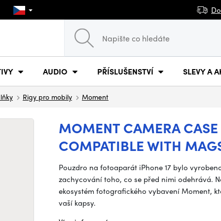
Do
IVY
AUDIO
PŘÍSLUŠENSTVÍ
SLEVY A A
plňky
Rigy pro mobily
Moment
MOMENT CAMERA CASE F
COMPATIBLE WITH MAGS
Pouzdro na fotoaparát iPhone 17 bylo vyrobeno pr
zachycování toho, co se před nimi odehrává. Nej
ekosystém fotografického vybavení Moment, kt
vaší kapsy.