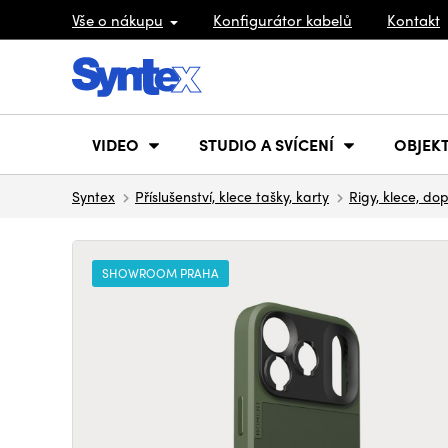
Vše o nákupu
Konfigurátor kabelů
Kontakt
VIDEO
STUDIO A SVÍCENÍ
OBJEKT
Syntex
Příslušenství, klece tašky, karty
Rigy, klece, do
SHOWROOM PRAHA