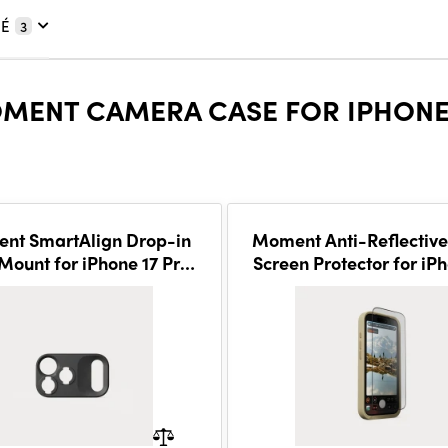
É
3
OMENT CAMERA CASE FOR IPHONE
nt SmartAlign Drop-in
Moment Anti-Reflective
Mount for iPhone 17 Pro
Screen Protector for iPh
Max - T-Series
Pro Max - 2 Pack