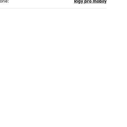
orie:
Rigy pro mobily