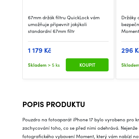
67mm držák filtru QuickLock vám
Držáky 
umožňuje připevnit jakýkoli
bezpečn
standardní 67mm filtr
Moment 
1 179 Kč
296 K
Skladem
> 5 ks
KOUPIT
Sklade
POPIS PRODUKTU
Pouzdro na fotoaparát iPhone 17 bylo vyrobeno pro krea
zachycování toho, co se před nimi odehrává. Nejenže c
fotografického vybavení Moment, který vám nabízí no