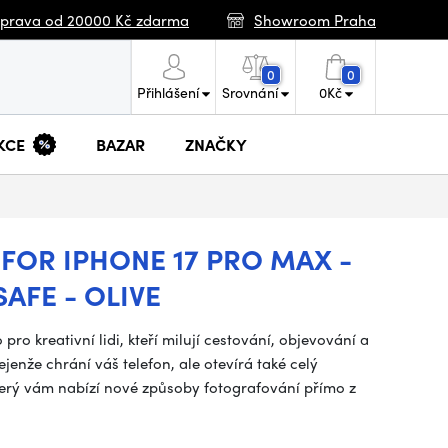
prava od 20000 Kč zdarma
Showroom Praha
0
0
Přihlášení
Srovnání
0
Kč
KCE
BAZAR
ZNAČKY
OR IPHONE 17 PRO MAX -
AFE - OLIVE
o kreativní lidi, kteří milují cestování, objevování a
enže chrání váš telefon, ale otevírá také celý
erý vám nabízí nové způsoby fotografování přímo z