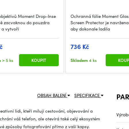
objektivů Moment Drop-Inse
Ochranná fólie Moment Glas
ě zacvaknou do pouzdra
Screen Protector je navržena 
a vytvoří
aby dokonale ladila
č
736 Kč
m
> 5 ks
KOUPIT
Skladem
4 ks
KOUP
PA
OBSAH BALENÍ
SPECIFIKACE
tivní lidi, kteří milují cestování, objevování a
Výrob
hrání váš telefon, ale otevírá také celý ekosystém
vé způsoby fotografování přímo z vaší kapsy.