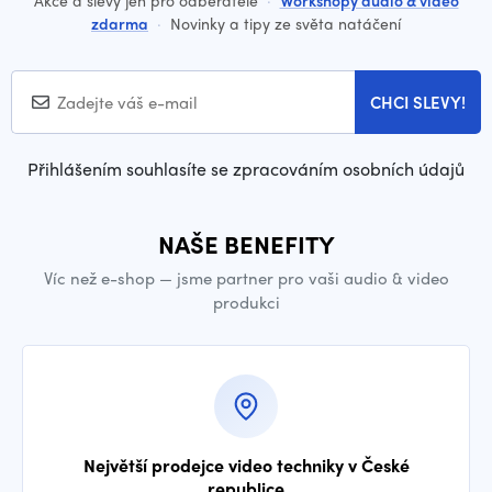
Akce a slevy jen pro odběratele
·
Workshopy audio & video
zdarma
·
Novinky a tipy ze světa natáčení
CHCI SLEVY!
Přihlášením souhlasíte se zpracováním osobních údajů
NAŠE BENEFITY
Víc než e-shop — jsme partner pro vaši audio & video
produkci
Největší prodejce video techniky v České
republice