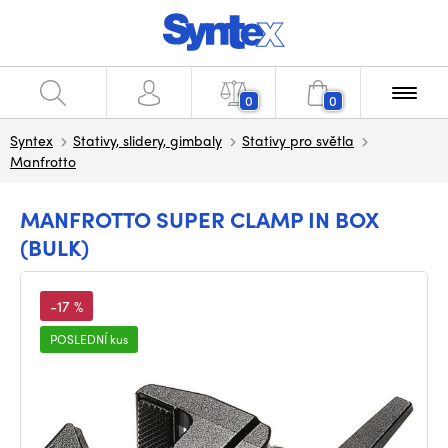
0
0
Syntex
Stativy, slidery, gimbaly
Stativy pro světla
Manfrotto
MANFROTTO SUPER CLAMP IN BOX
(BULK)
-17 %
POSLEDNÍ kus