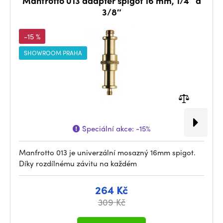
Manfrotto 013 adaptér spigot 16 mm, 1/4″ a
3/8″
-15 %
SHOWROOM PRAHA
Speciální akce:
-15%
Manfrotto 013 je univerzální mosazný 16mm spigot.
Díky rozdílnému závitu na každém
264 Kč
309 Kč