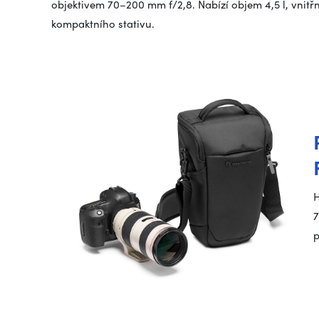
objektivem 70–200 mm f/2,8. Nabízí objem 4,5 l, vnitř
kompaktního stativu.
H
7
p