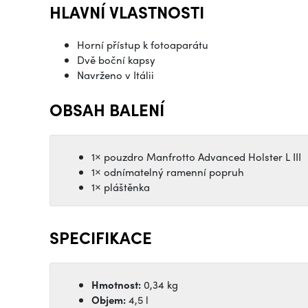
HLAVNÍ VLASTNOSTI
Horní přístup k fotoaparátu
Dvě boční kapsy
Navrženo v Itálii
OBSAH BALENÍ
1× pouzdro Manfrotto Advanced Holster L III
1× odnímatelný ramenní popruh
1× pláštěnka
SPECIFIKACE
Hmotnost:
0,34 kg
Objem:
4,5 l