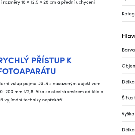
ní rozměry 18 × 12,5 × 28 cm a přední uchycení
Kateg
Hlav
Barva
RYCHLÝ PŘÍSTUP K
Obje
FOTOAPARÁTU
Délka 
orní vstup pojme DSLR s nasazeným objektivem
0–200 mm f/2,8. Víko se otevírá směrem od těla a
Šířka 
ři vyjímání techniky nepřekáží.
Výška 
Délka