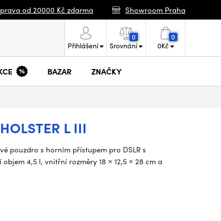
prava od 20000 Kč zdarma
Showroom Praha
0
0
Přihlášení
Srovnání
0
Kč
KCE
BAZAR
ZNAČKY
OLSTER L III
ivé pouzdro s horním přístupem pro DSLR s
bjem 4,5 l, vnitřní rozměry 18 × 12,5 × 28 cm a