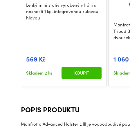
Lehký mini stativ vyrobený v Itálii s
nosností 1 kg, integrovanou kulovou
hlavou
Manfrot
Tripod 
dvousekč
569 Kč
1 060
Skladem
2 ks
KOUPIT
Sklade
POPIS PRODUKTU
Manfrotto Advanced Holster L III je vodoodpudivé p