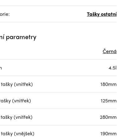
orie:
Tašky ostatní
ní parametry
Černá
m
4.5l
tašky (vnitřek)
180mm
tašky (vnitřek)
125mm
tašky (vnitřek)
280mm
 tašky (vnějšek)
190mm