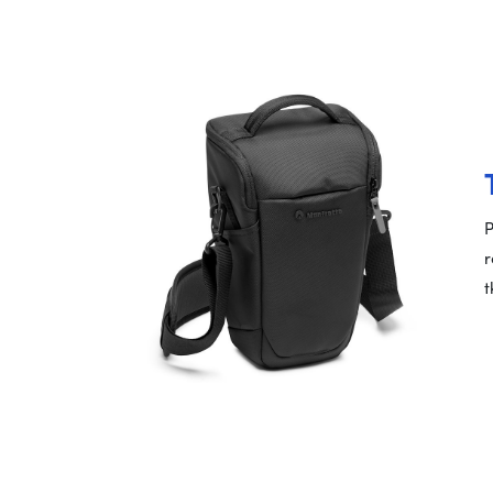
P
r
t