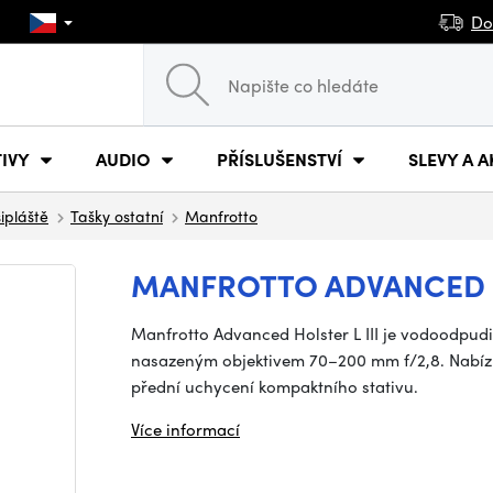
Do
IVY
AUDIO
PŘÍSLUŠENSTVÍ
SLEVY A A
šipláště
Tašky ostatní
Manfrotto
MANFROTTO ADVANCED H
Manfrotto Advanced Holster L III je vodoodpud
nasazeným objektivem 70–200 mm f/2,8. Nabízí o
přední uchycení kompaktního stativu.
Více informací