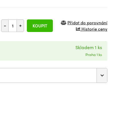
Přidat do porovnání
-
+
KOUPIT
Historie ceny
Skladem 1 ks
Praha 1 ks