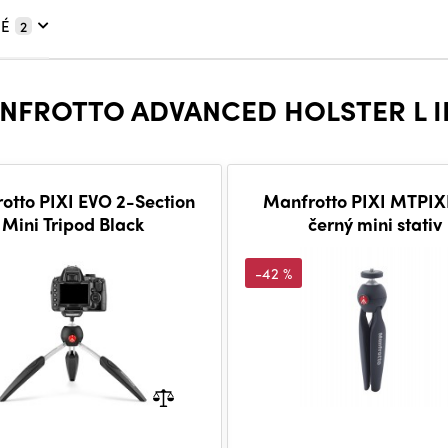
É
2
NFROTTO ADVANCED HOLSTER L II
otto PIXI EVO 2-Section
Manfrotto PIXI MTPIX
Mini Tripod Black
černý mini stativ
-42 %