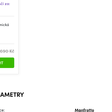
čí za:
mická
690 Kč
IT
RAMETRY
ce:
Manfrotto