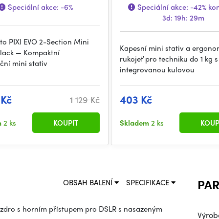
Speciální akce:
-6%
Speciální akce:
-42%
kon
3d: 19h: 29m
to PIXI EVO 2-Section Mini
Kapesní mini stativ a ergono
Black — Kompaktní
rukojeť pro techniku do 1 kg s
ní mini stativ
integrovanou kulovou
 Kč
403 Kč
1 129 Kč
m
2 ks
KOUPIT
Skladem
2 ks
KOUP
PA
OBSAH BALENÍ
SPECIFIKACE
ouzdro s horním přístupem pro DSLR s nasazeným
Výrob