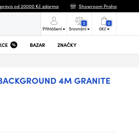
prava od 20000 Kč zdarma
Showroom Praha
0
0
Přihlášení
Srovnání
0
Kč
KCE
BAZAR
ZNAČKY
 BACKGROUND 4M GRANITE