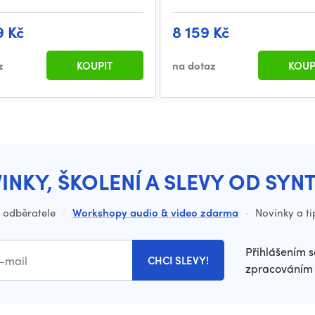
9 Kč
8 159 Kč
z
KOUPIT
na dotaz
KOUP
INKY, ŠKOLENÍ A SLEVY OD SYN
o odběratele
·
Workshopy audio & video zdarma
·
Novinky a ti
Přihlášením s
CHCI SLEVY!
zpracováním 