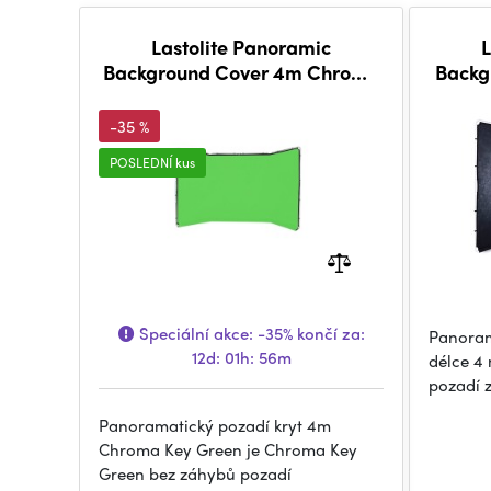
Lastolite Panoramic
Background Cover 4m Chroma
Backg
Key
-35 %
POSLEDNÍ kus
Speciální akce:
-35%
končí za:
Panoram
12d: 01h: 56m
délce 4 
pozadí z
Panoramatický pozadí kryt 4m
Chroma Key Green je Chroma Key
Green bez záhybů pozadí