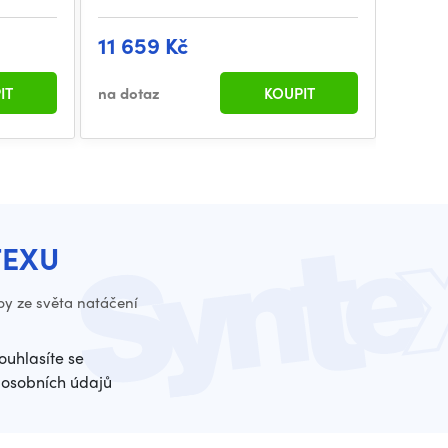
11 659 Kč
14 4
IT
na dotaz
KOUPIT
na dot
TEXU
py ze světa natáčení
ouhlasíte se
osobních údajů