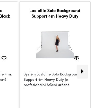
c
Lastolite Solo Background
Lastol
Black
Support 4m Heavy Duty
te 4 m,
Systém Lastolite Solo Background
Pozadí 
šené
Support 4m Heavy Duty je
1,5 × 2
profesionální řešení určené
pozadí