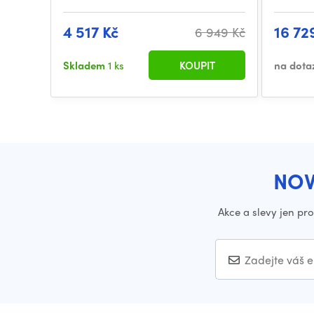
4 517 Kč
16 72
6 949 Kč
Skladem
1 ks
KOUPIT
na dota
NOV
Akce a slevy jen pr