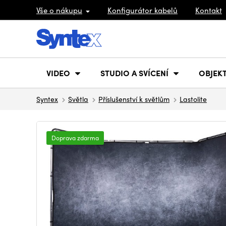
Vše o nákupu
Konfigurátor kabelů
Kontakt
VIDEO
STUDIO A SVÍCENÍ
OBJEKT
Syntex
Světla
Příslušenství k světlům
Lastolite
Doprava zdarma