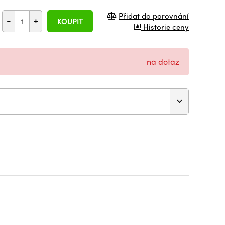
Přidat do porovnání
-
+
KOUPIT
Historie ceny
na dotaz