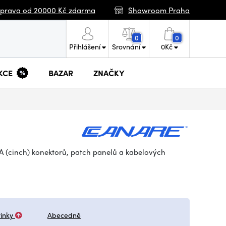
prava od 20000 Kč zdarma
Showroom Praha
0
0
Přihlášení
Srovnání
0
Kč
KCE
BAZAR
ZNAČKY
 (cinch) konektorů, patch panelů a kabelových
inky
Abecedně