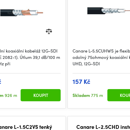
lní koaxiální kabeláž 12G-SDI
Canare L-5.5CUHWS je flexibi
 2082-1). Útlum 39,1 dB/100 m
odolný 75ohmový koaxiální 
z při
UHD, 12G-SDI
č
157 Kč
em
926 m
KOUPIT
Skladem
775 m
KOUP
anare L-1.5C2VS tenký
Canare L-2.5CHD inst