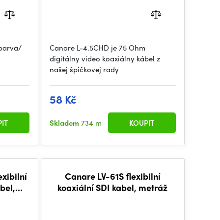
barva/
Canare L-4.5CHD je 75 Ohm
digitálny video koaxiálny kábel z
našej špičkovej rady
58 Kč
IT
Skladem
734 m
KOUPIT
xibilní
Canare LV-61S flexibilní
bel,
koaxiální SDI kabel, metráž