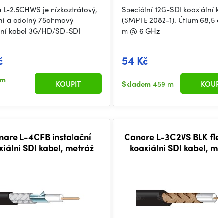
 L-2.5CHWS je nízkoztrátový,
Speciální 12G-SDI koaxiální 
ilní a odolný 75ohmový
(SMPTE 2082-1). Útlum 68,5 
lní kabel 3G/HD/SD-SDI
m @ 6 GHz
č
54 Kč
em
KOUPIT
Skladem
459 m
KOUP
m
nare L-4CFB instalační
Canare L-3C2VS BLK fle
xiální SDI kabel, metráž
koaxiální SDI kabel, 
(černá barva)