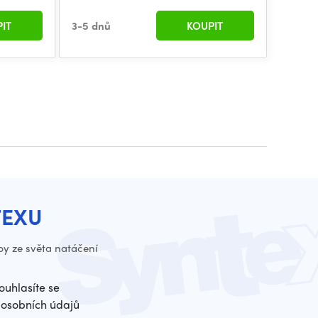
IT
3-5 dnů
KOUPIT
TEXU
py ze světa natáčení
ouhlasíte se
osobních údajů