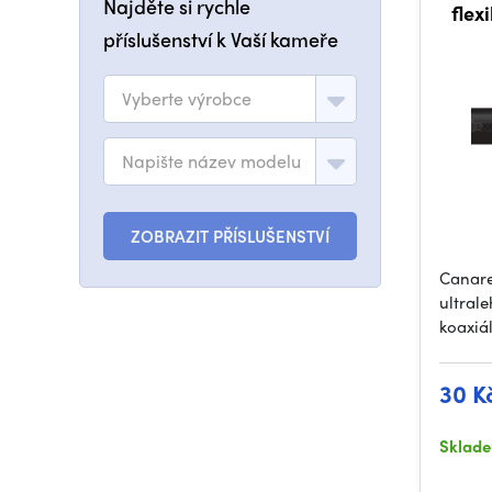
Najděte si rychle
flex
příslušenství k Vaší kameře
Vyberte výrobce
Napište název modelu
ZOBRAZIT PŘÍSLUŠENSTVÍ
Canare
ultral
koaxiá
30 K
Sklad