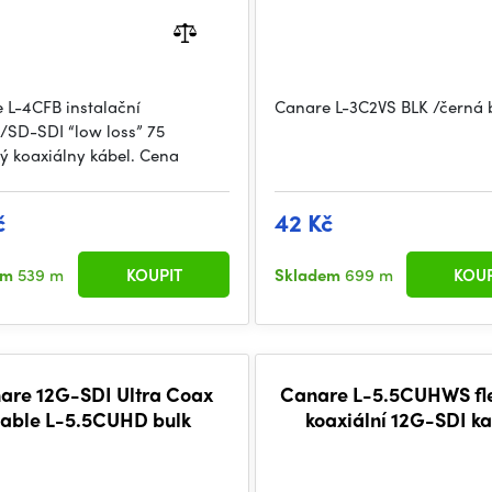
 L-4CFB instalační
Canare L-3C2VS BLK /černá 
SD-SDI “low loss” 75
 koaxiálny kábel. Cena
č
42 Kč
em
539 m
KOUPIT
Skladem
699 m
KOUP
are 12G-SDI Ultra Coax
Canare L-5.5CUHWS fle
able L-5.5CUHD bulk
koaxiální 12G-SDI ka
metráž