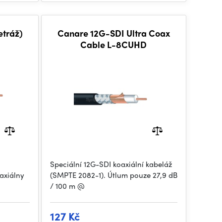
tráž)
Canare 12G-SDI Ultra Coax
Cable L-8CUHD
Speciální 12G-SDI koaxiální kabeláž
oaxiálny
(SMPTE 2082-1). Útlum pouze 27,9 dB
/ 100 m @
127 Kč