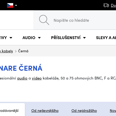
Do
IVY
AUDIO
PŘÍSLUŠENSTVÍ
SLEVY A A
o kabely
Černá
ANARE ČERNÁ
fesionální
audio
a
video
kabeláže, 50 a 75 ohmových BNC, F a RCA
rodávanější
Od nejlevnějšího
Od nejdražšího
Nov