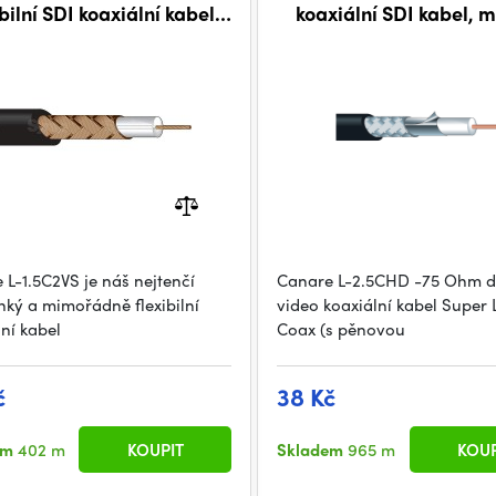
ibilní SDI koaxiální kabel,
koaxiální SDI kabel, 
metráž
 L-1.5C2VS je náš nejtenčí
Canare L-2.5CHD -75 Ohm di
ehký a mimořádně flexibilní
video koaxiální kabel Super
lní kabel
Coax (s pěnovou
č
38 Kč
em
402 m
KOUPIT
Skladem
965 m
KOUP