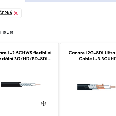
ČERNÁ
1-15 z 15
re L-2.5CHWS flexibilní
Canare 12G-SDI Ultra
axiální 3G/HD/SD-SDI
Cable L-3.3CUH
kabel, metráž