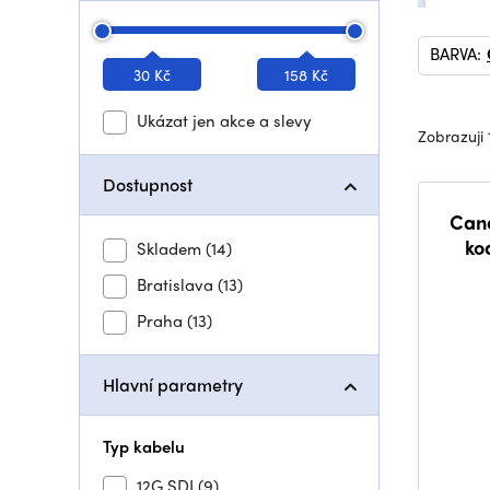
BARVA:
30 Kč
158 Kč
Ukázat jen akce a slevy
Zobrazuji 
Dostupnost
Cana
ko
Skladem
(14)
Bratislava
(13)
Praha
(13)
Hlavní parametry
Typ kabelu
12G SDI
(9)