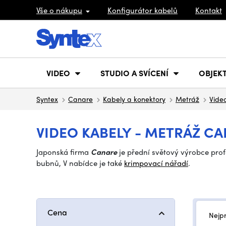
Vše o nákupu
Konfigurátor kabelů
Kontakt
VIDEO
STUDIO A SVÍCENÍ
OBJEKT
Syntex
Canare
Kabely a konektory
Metráž
Vide
VIDEO KABELY - METRÁŽ C
Japonská firma
Canare
je přední světový výrobce pro
bubnů, V nabídce je také
krimpovací nářadí
.
Cena
Nejp