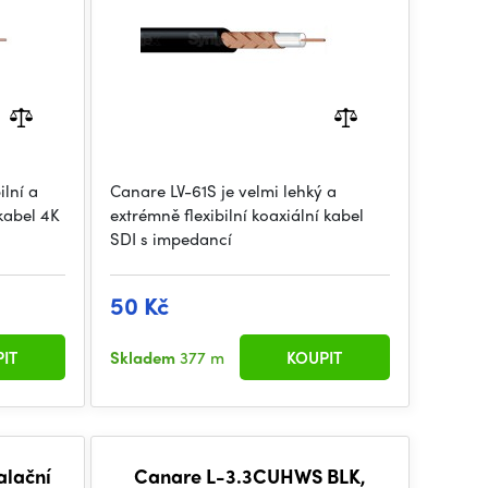
lní a
Canare LV-61S je velmi lehký a
kabel 4K
extrémně flexibilní koaxiální kabel
SDI s impedancí
50 Kč
IT
Skladem
377 m
KOUPIT
alační
Canare L-3.3CUHWS BLK,