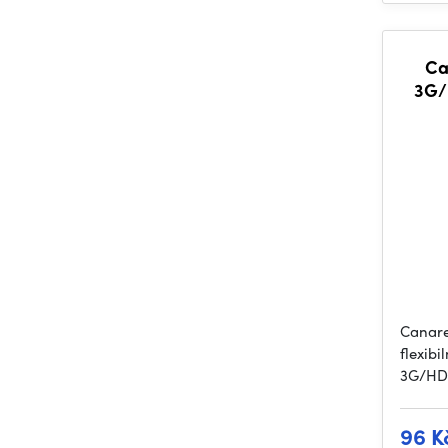
Ca
3G/
Canare
flexib
3G/HD/
96 K