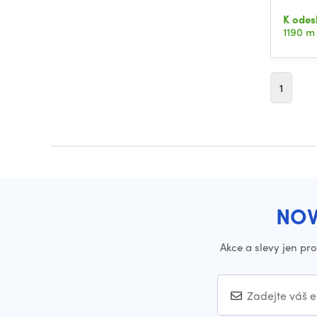
K odes
1190 m
1
NOV
Akce a slevy jen pr