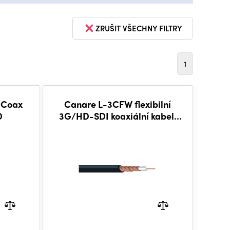
ZRUŠIT VŠECHNY FILTRY
1
 Coax
Canare L-3CFW flexibilní
D
3G/HD-SDI koaxiální kabel,
metráž