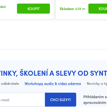
lání
KOUPIT
Skladem
439 m
KOUP
INKY, ŠKOLENÍ A SLEVY OD SYN
o odběratele
·
Workshopy audio & video zdarma
·
Novinky a ti
Přihlášením s
CHCI SLEVY!
zpracováním 