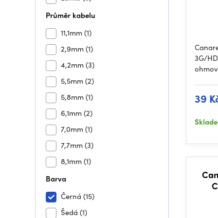
Průměr kabelu
11,1mm
(1)
Canare
2,9mm
(1)
3G/HD/
4,2mm
(3)
ohmový
5,5mm
(2)
39 K
5,8mm
(1)
6,1mm
(2)
Sklad
7,0mm
(1)
7,7mm
(3)
8,1mm
(1)
Can
Barva
C
Černá
(15)
Šedá
(1)