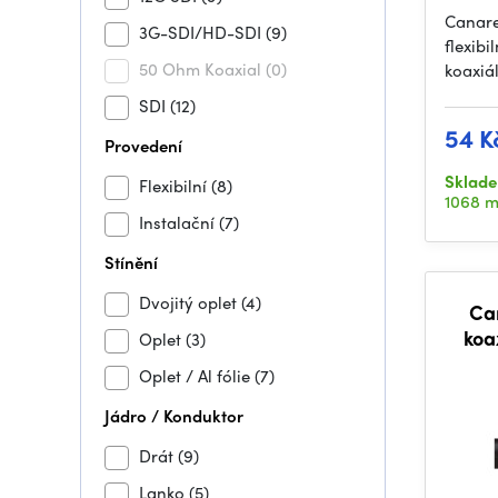
Canare
3G-SDI/HD-SDI
(9)
flexib
50 Ohm Koaxial
(0)
koaxiá
SDI
(12)
54 K
Provedení
Sklad
Flexibilní
(8)
1068 
Instalační
(7)
Stínění
Dvojitý oplet
(4)
Ca
koa
Oplet
(3)
Oplet / Al fólie
(7)
Jádro / Konduktor
Drát
(9)
Lanko
(5)