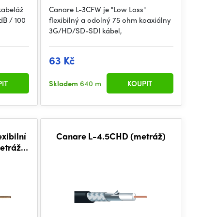
kabeláž
Canare L-3CFW je "Low Loss"
dB / 100
flexibilný a odolný 75 ohm koaxiálny
3G/HD/SD-SDI kábel,
63 Kč
IT
Skladem
640 m
KOUPIT
xibilní
Canare L-4.5CHD (metráž)
metráž