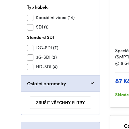
Typ kabelu
Koaxiální video
(14)
SDI
(1)
Standard SDI
12G-SDI
(7)
Speciá
(SMPTE
3G-SDI
(2)
@ 6 GH
HD-SDI
(4)
87 K
Ostatní parametry
Sklad
ZRUŠIT VŠECHNY FILTRY
C