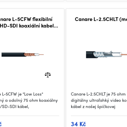
nare L-5CFW flexibilní
Canare L-2.5CHLT (me
HD-SDI koaxiální kabel,
metráž
 L-5CFW je "Low Loss"
Canare L-2.5CHLT je 75 ohm
ilný a odolný 75 ohm koaxiálny
digitálny ultraľahký video k
SD-SDI kábel,
kábel z našej špičkovej
č
34 Kč