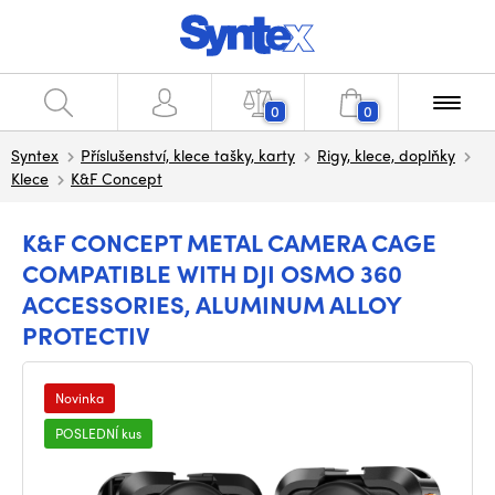
0
0
Syntex
Příslušenství, klece tašky, karty
Rigy, klece, doplňky
Klece
K&F Concept
K&F CONCEPT METAL CAMERA CAGE
COMPATIBLE WITH DJI OSMO 360
ACCESSORIES, ALUMINUM ALLOY
PROTECTIV
Novinka
POSLEDNÍ kus