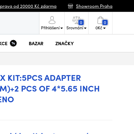
prava od 20000 Kč zdarma
Showroom Praha
0
0
Přihlášení
Srovnání
0
Kč
KCE
BAZAR
ZNAČKY
X KIT:5PCS ADAPTER
M)+2 PCS OF 4*5.65 INCH
ENO