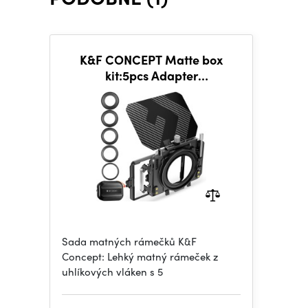
K&F CONCEPT Matte box
kit:5pcs Adapter
Rings(67/72/77/82/95mm)+2
pcs of 4*5.65 inch filter frame
Sada matných rámečků K&F
Concept: Lehký matný rámeček z
uhlíkových vláken s 5