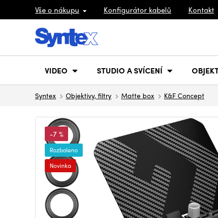
Vše o nákupu
Konfigurátor kabelů
Kontakt
VIDEO
STUDIO A SVÍCENÍ
OBJEKT
Syntex
Objektivy, filtry
Matte box
K&F Concept
-7 %
Rozbaleno
Novinka