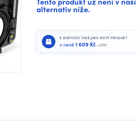
Tento produkt už není v naší
alternativ níže.
K DISPOZICI TAKÉ JAKO NOVÝ PRODUKT
1 609 Kč
v ceně
s DPH