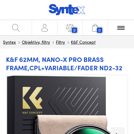
0
0
Syntex
Objektivy, filtry
Filtry
K&F Concept
K&F 62MM, NANO-X PRO BRASS
FRAME,CPL+VARIABLE/FADER ND2-32