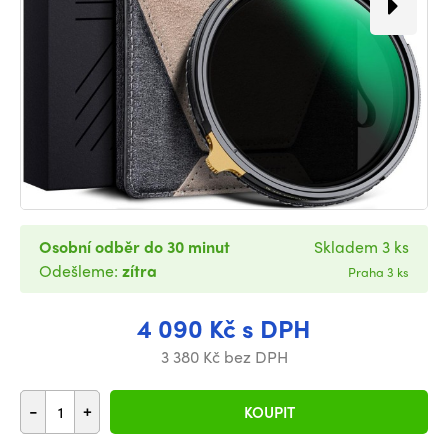
Osobní odběr do 30 minut
Skladem 3 ks
Odešleme:
zítra
Praha 3 ks
4 090 Kč s DPH
3 380 Kč bez DPH
-
+
KOUPIT