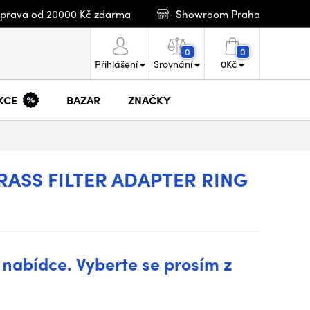
prava od 20000 Kč zdarma
Showroom Praha
0
0
Přihlášení
Srovnání
0
Kč
KCE
BAZAR
ZNAČKY
RASS FILTER ADAPTER RING
 nabídce. Vyberte se prosím z