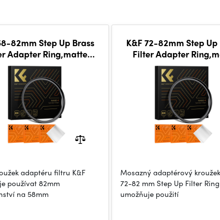
58-82mm Step Up Brass
K&F 72-82mm Step Up 
ter Adapter Ring,matte
Filter Adapter Ring,m
 Frame Thickness 2.9mm,
black, Frame Thickness
W/ 3pcs Cleaning C
W/ 3pcs Cleaning 
oužek adaptéru filtru K&F
Mosazný adaptérový krouže
je používat 82mm
72-82 mm Step Up Filter Ring
enství na 58mm
umožňuje použití