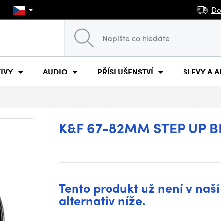
Do
IVY
AUDIO
PŘÍSLUŠENSTVÍ
SLEVY A A
K&F 67-82MM STEP UP B
Tento produkt už není v naší
alternativ níže.