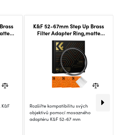
Brass
K&F 52-67mm Step Up Brass
K&F
atte
Filter Adapter Ring,matte
 2.9mm,
black, Frame Thickness 2.9mm,
C
W/ 3pcs Cleaning C
k K&F
Rozšiřte kompatibilitu svých
K&F 4
objektivů pomocí mosazného
kroužek
adaptéru K&F 52-67 mm
49mm o