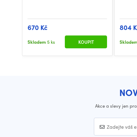
670 Kč
804 K
Skladem
5 ks
KOUPIT
Sklade
NOV
Akce a slevy jen pr