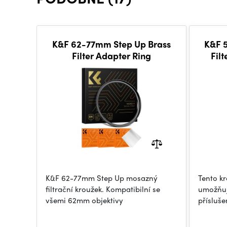
K&F 62-77mm Step Up Brass
K&F 
Filter Adapter Ring
Fil
black,
K&F 62-77mm Step Up mosazný
Tento kr
filtrační kroužek. Kompatibilní se
umožňu
všemi 62mm objektivy
přísluš