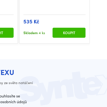
535 Kč
670 
IT
Skladem
4 ks
KOUPIT
Sklad
TEXU
py ze světa natáčení
ouhlasíte se
osobních údajů