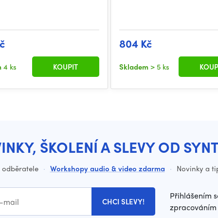
č
804 Kč
m
4 ks
KOUPIT
Skladem
> 5 ks
KOUP
INKY, ŠKOLENÍ A SLEVY OD SYN
o odběratele
·
Workshopy audio & video zdarma
·
Novinky a ti
Přihlášením s
CHCI SLEVY!
zpracováním 