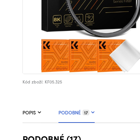
Kód zboží: KF05.325
POPIS
PODOBNÉ
17
PODOBNÉ (17)