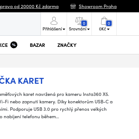
prava od 20000 Kč zdarma
Showroom Praha
0
0
Přihlášení
Srovnání
0
Kč
KCE
BAZAR
ZNAČKY
EČKA KARET
paměťových karet navržená pro kameru Insta360 X5.
i-Fi nebo zapnutí kamery. Díky konektorům USB-C a
eními. Podporuje USB 3.0 pro rychlý přenos velkých
o nabíjení telefonu během…