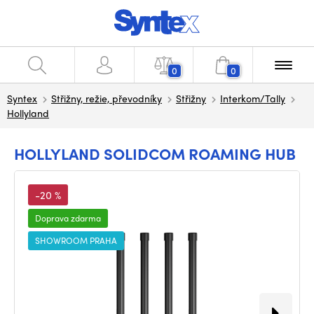
0
0
Syntex
Střižny, režie, převodníky
Střižny
Interkom/Tally
Hollyland
HOLLYLAND SOLIDCOM ROAMING HUB
-20 %
Doprava zdarma
SHOWROOM PRAHA