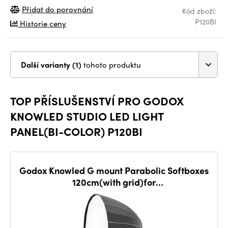
Přidat do porovnání
Kód zboží:
P120BI
Historie ceny
Další varianty (1)
tohoto produktu
TOP PŘÍSLUŠENSTVÍ PRO GODOX
KNOWLED STUDIO LED LIGHT
PANEL(BI-COLOR) P120BI
Godox Knowled G mount Parabolic Softboxes
120cm(with grid)for
MG1200BI/MG2400BI/MG1200R
/MG2400R MG6K GP4