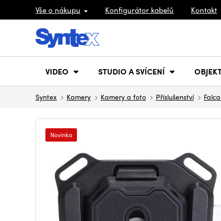
Vše o nákupu
Konfigurátor kabelů
Kontakt
VIDEO
STUDIO A SVÍCENÍ
OBJEKT
Syntex
Kamery
Kamery a foto
Příslušenství
Falc
Novinka