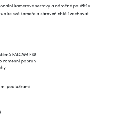
ionální kamerové sestavy a náročné použití v
řístup ke své kameře a zároveň chtějí zachovat
ystémů FALCAM F38
ro ramenní popruh
uhy
u
tými podložkami
í