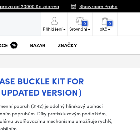
prava od 20000 Kč zdarma
Showroom Praha
0
0
Přihlášení
Srovnání
0
Kč
KCE
BAZAR
ZNAČKY
ASE BUCKLE KIT FOR
 UPDATED VERSION）
nní popruh (3142) je odolný hliníkový upínací
enním popruhům. Díky protiskluzovým podložkám,
lému uvolňovacímu mechanismu umožňuje rychlý,
mobilním …