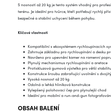
S nosností až 20 kg je tento systém vhodný pro profes
terénu. Je ideální pro tvůrce, kteří potřebují rychlý p
bezpečné a stabilní uchycení během pohybu.
Klíčové vlastnosti
Kompatibilní s ekosystémem rychloupínacích s
Zahrnuje základnu pro rychloupínání a desku p
Navrženo pro upevnění kamer na ramenní popr
Plynulý mechanismus rychloupínání a aretace
Protiskluzová gumová výstelka pro větší stabilit
Konstrukce šroubu zabraňující uvolnění s dvoji
Vysoká nosnost až 20 kg
Odolná a lehká hliníková konstrukce
Vylepšený polohovací čep pro plynulejší chod
Ideální pro mobilní a run-and-gun fotografován
OBSAH BALENÍ