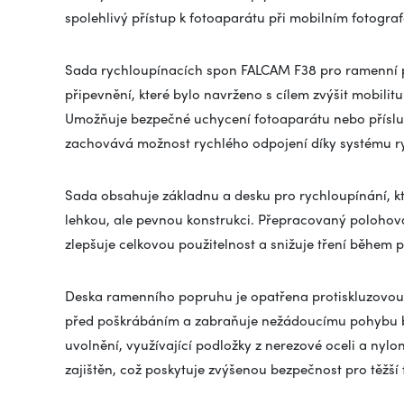
spolehlivý přístup k fotoaparátu při mobilním fotogra
Sada rychloupínacích spon FALCAM F38 pro ramenní po
připevnění, které bylo navrženo s cílem zvýšit mobilit
Umožňuje bezpečné uchycení fotoaparátu nebo příslu
zachovává možnost rychlého odpojení díky systému r
Sada obsahuje základnu a desku pro rychloupínání, kte
lehkou, ale pevnou konstrukci. Přepracovaný polohovac
zlepšuje celkovou použitelnost a snižuje tření během 
Deska ramenního popruhu je opatřena protiskluzovou 
před poškrábáním a zabraňuje nežádoucímu pohybu bě
uvolnění, využívající podložky z nerezové oceli a nylo
zajištěn, což poskytuje zvýšenou bezpečnost pro těžší