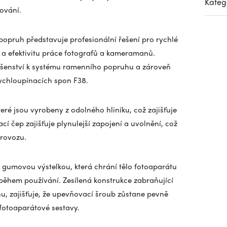
Kateg
fování.
pruh představuje profesionální řešení pro rychlé
u a efektivitu práce fotografů a kameramanů.
šenství k systému ramenního popruhu a zároveň
ychloupínacích spon F38.
ré jsou vyrobeny z odolného hliníku, což zajišťuje
í čep zajišťuje plynulejší zapojení a uvolnění, což
provozu.
gumovou výstelkou, která chrání tělo fotoaparátu
hem používání. Zesílená konstrukce zabraňující
nu, zajišťuje, že upevňovací šroub zůstane pevně
 fotoaparátové sestavy.