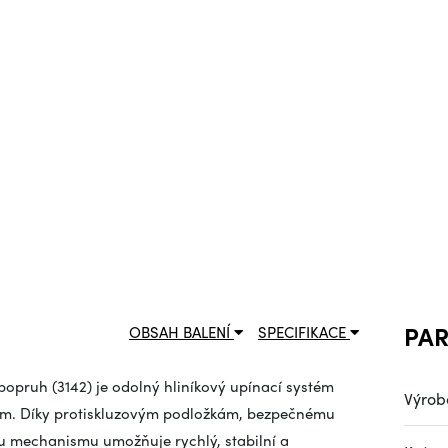
PA
OBSAH BALENÍ
SPECIFIKACE
pruh (3142) je odolný hliníkový upínací systém
Výrob
ům. Díky protiskluzovým podložkám, bezpečnému
mechanismu umožňuje rychlý, stabilní a