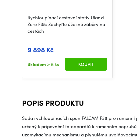
Rychloupínací cestovní stativ Ulanzi
Zero F38: Zachyťte úžasné záběry na
cestách
9 898 Kč
Skladem
> 5 ks
KOUPIT
POPIS PRODUKTU
Sada rychloupínacích spon FALCAM F38 pro ramenní po
určený k připevnění fotoaparátů k ramenním popruh
uzamykacímu mechanismu a plynulému uvolňovacímu 