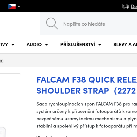
Do
IVY
AUDIO
PŘÍSLUŠENSTVÍ
SLEVY A A
am
FALCAM F38 QUICK RELE
SHOULDER STRAP（2272
Sada rychloupínacích spon FALCAM F38 pro rame
systém určený k připevnění fotoaparátů k ram
bezpečnému uzamykacímu mechanismu a plynu
stabilní a spolehlivý přístup k fotoaparátu při 