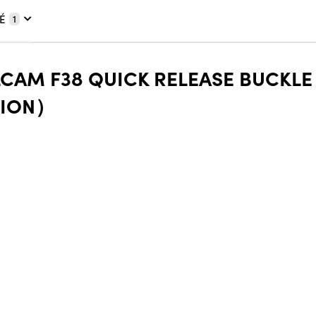
É
1
LCAM F38 QUICK RELEASE BUCKLE
SION）