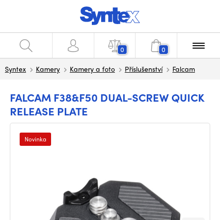
0
0
Syntex
Kamery
Kamery a foto
Příslušenství
Falcam
FALCAM F38&F50 DUAL-SCREW QUICK
RELEASE PLATE
Novinka