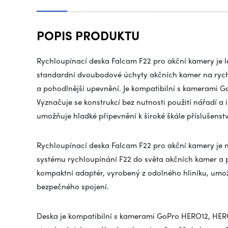
POPIS PRODUKTU
Rychloupínací deska Falcam F22 pro akční kamery je l
standardní dvoubodové úchyty akčních kamer na rychlo
a pohodlnější upevnění. Je kompatibilní s kamerami 
Vyznačuje se konstrukcí bez nutnosti použití nářadí a
umožňuje hladké připevnění k široké škále příslušenst
Rychloupínací deska Falcam F22 pro akční kamery je n
systému rychloupínání F22 do světa akčních kamer a 
kompaktní adaptér, vyrobený z odolného hliníku, umož
bezpečného spojení.
Deska je kompatibilní s kamerami GoPro HERO12, HERO