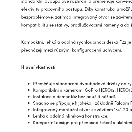
standardní dvoupólové rozhraní a přeměňuje konvenčn
efektivity pracovního postupu. Díky konstrukci umožňuj
bezproblémové, zatímco integrovaný otvor se závitem 
kompatibilitu se stativy, prodlužovacími rameny a da
Kompaktní, lehká a odolná rychloupínací deska F22 je 
přecházejí mezi různými konfiguracemi uchycení.
Hlavní vlastnosti
Přeměňuje standardní dvoubodové držáky na ryc
Kompatibilní s kamerami GoPro HERO12, HERO13
Instalace a demontáž bez použití nářadí.
Snadno se připojuje k jakékoli základně Falca
Integrovaný montážní otvor se závitem 1/4"-20 pr
Lehká a odolná hliníková konstrukce.
Kompaktní design pro přenosná řešení s akčním