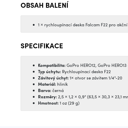
OBSAH BALENÍ
1 × rychloupínací deska Falcam F22 pro akční
SPECIFIKACE
Kompatibilita:
GoPro HERO12, GoPro HERO13 
Typ úchytu:
Rychloupínací deska F22
Závitový úchyt:
1× otvor se závitem 1/4"-20
Materiál:
hliník
Barva:
černá
Rozměry:
2,5 × 1,2 × 0,9" (63,5 × 30,3 × 23,1 m
Hmotnost:
1 oz (29 g)