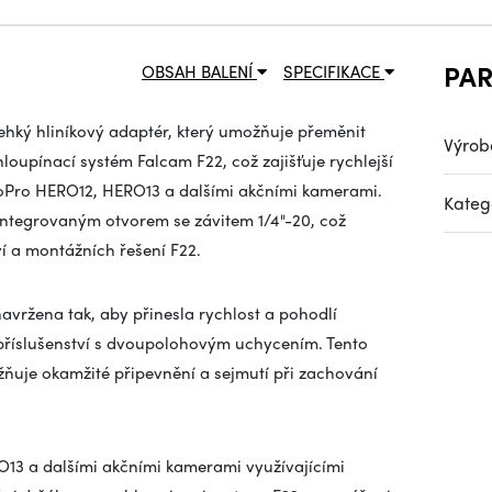
PA
OBSAH BALENÍ
SPECIFIKACE
ehký hliníkový adaptér, který umožňuje přeměnit
Výrob
upínací systém Falcam F22, což zajišťuje rychlejší
GoPro HERO12, HERO13 a dalšími akčními kamerami.
Kateg
 integrovaným otvorem se závitem 1/4"-20, což
ví a montážních řešení F22.
avržena tak, aby přinesla rychlost a pohodlí
příslušenství s dvoupolohovým uchycením. Tento
ňuje okamžité připevnění a sejmutí při zachování
13 a dalšími akčními kamerami využívajícími