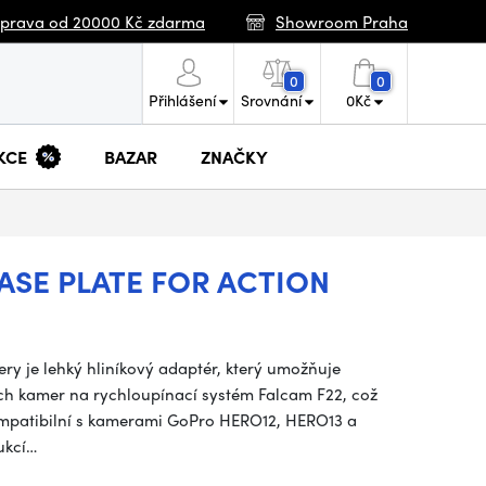
prava od 20000 Kč zdarma
Showroom Praha
0
0
Přihlášení
Srovnání
0
Kč
KCE
BAZAR
ZNAČKY
ASE PLATE FOR ACTION
y je lehký hliníkový adaptér, který umožňuje
h kamer na rychloupínací systém Falcam F22, což
 kompatibilní s kamerami GoPro HERO12, HERO13 a
ukcí…