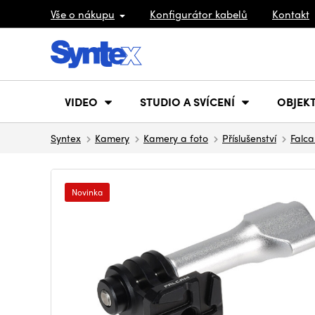
Vše o nákupu
Konfigurátor kabelů
Kontakt
VIDEO
STUDIO A SVÍCENÍ
OBJEKT
Syntex
Kamery
Kamery a foto
Příslušenství
Falc
Novinka