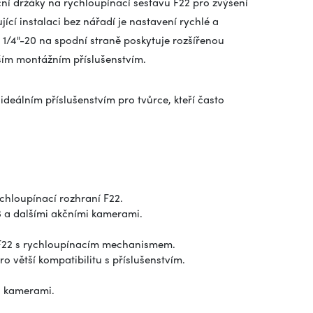
í držáky na rychloupínací sestavu F22 pro zvýšení
ící instalaci bez nářadí je nastavení rychlé a
1/4"-20 na spodní straně poskytuje rozšířenou
lším montážním příslušenstvím.
ideálním příslušenstvím pro tvůrce, kteří často
hloupínací rozhraní F22.
 a dalšími akčními kamerami.
m F22 s rychloupínacím mechanismem.
o větší kompatibilitu s příslušenstvím.
i kamerami.