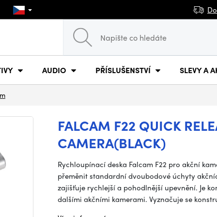
Do
IVY
AUDIO
PŘÍSLUŠENSTVÍ
SLEVY A A
am
FALCAM F22 QUICK RELE
CAMERA(BLACK)
Rychloupínací deska Falcam F22 pro akční kamer
přeměnit standardní dvoubodové úchyty akčníc
zajišťuje rychlejší a pohodlnější upevnění. Je
dalšími akčními kamerami. Vyznačuje se konstr