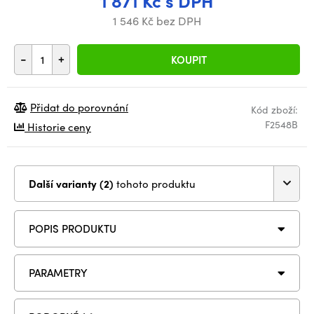
1 871 Kč s DPH
1 546 Kč bez DPH
-
+
KOUPIT
Přidat do porovnání
Kód zboží:
F2548B
Historie ceny
Další varianty (2)
tohoto produktu
POPIS PRODUKTU
PARAMETRY