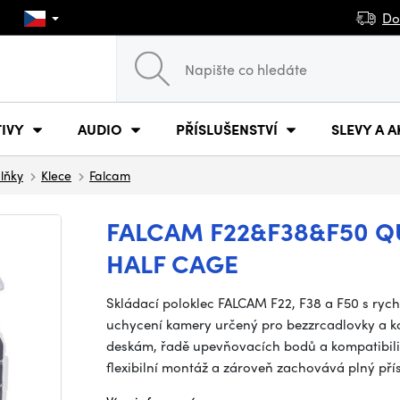
Do
IVY
AUDIO
PŘÍSLUŠENSTVÍ
SLEVY A A
plňky
Klece
Falcam
FALCAM F22&F38&F50 Q
HALF CAGE
Skládací poloklec FALCAM F22, F38 a F50 s ry
uchycení kamery určený pro bezzrcadlovky a k
deskám, řadě upevňovacích bodů a kompatibili
flexibilní montáž a zároveň zachovává plný př