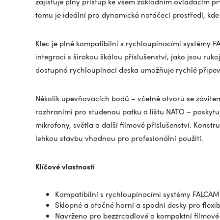
zajišťuje plný přístup ke všem základním ovládacím p
tomu je ideální pro dynamická natáčecí prostředí, kd
Klec je plně kompatibilní s rychloupínacími systémy 
integraci s širokou škálou příslušenství, jako jsou ru
dostupná rychloupínací deska umožňuje rychlé připe
Několik upevňovacích bodů – včetně otvorů se závitem
rozhraními pro studenou patku a lištu NATO – poskytuj
mikrofony, světla a další filmové příslušenství. Konstru
lehkou stavbu vhodnou pro profesionální použití.
Klíčové vlastnosti
Kompatibilní s rychloupínacími systémy FALCAM 
Sklopné a otočné horní a spodní desky pro flexib
Navrženo pro bezzrcadlové a kompaktní filmov