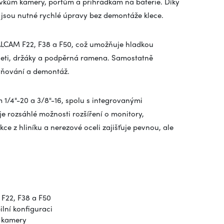
rvkům kamery, portům a přihrádkám na baterie. Díky
e jsou nutné rychlé úpravy bez demontáže klece.
FALCAM F22, F38 a F50, což umožňuje hladkou
kojeti, držáky a podpěrná ramena. Samostatně
vňování a demontáž.
 1/4"-20 a 3/8"-16, spolu s integrovanými
e rozsáhlé možnosti rozšíření o monitory,
kce z hliníku a nerezové oceli zajišťuje pevnou, ale
F22, F38 a F50
ilní konfiguraci
é kamery