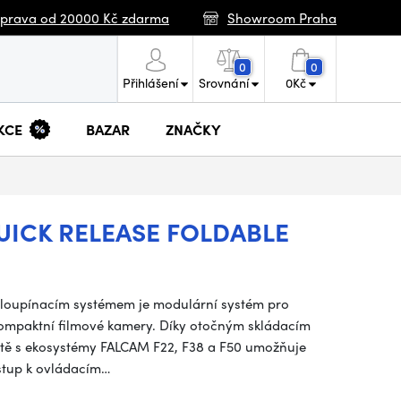
prava od 20000 Kč zdarma
Showroom Praha
0
0
Přihlášení
Srovnání
0
Kč
KCE
BAZAR
ZNAČKY
UICK RELEASE FOLDABLE
chloupínacím systémem je modulární systém pro
ompaktní filmové kamery. Díky otočným skládacím
tě s ekosystémy FALCAM F22, F38 a F50 umožňuje
ístup k ovládacím…