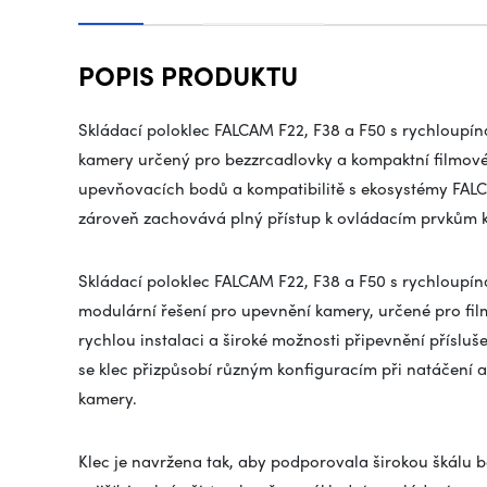
POPIS PRODUKTU
Skládací poloklec FALCAM F22, F38 a F50 s rychloupí
kamery určený pro bezzrcadlovky a kompaktní filmov
upevňovacích bodů a kompatibilitě s ekosystémy FALC
zároveň zachovává plný přístup k ovládacím prvkům 
Skládací poloklec FALCAM F22, F38 a F50 s rychloupí
modulární řešení pro upevnění kamery, určené pro filma
rychlou instalaci a široké možnosti připevnění přísluš
se klec přizpůsobí různým konfiguracím při natáčení 
kamery.
Klec je navržena tak, aby podporovala širokou škálu 