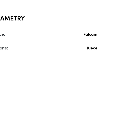
RAMETRY
ce:
Falcam
orie:
Klece