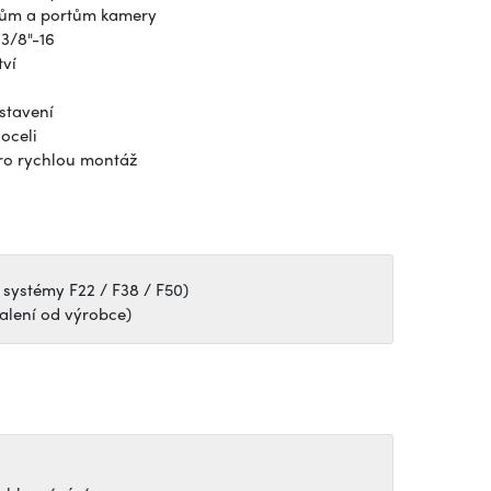
kům a portům kamery
3/8"-16
tví
stavení
oceli
ro rychlou montáž
 systémy F22 / F38 / F50)
balení od výrobce)