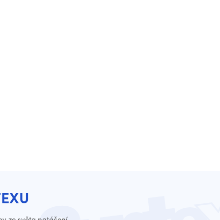
TEXU
py ze světa natáčení