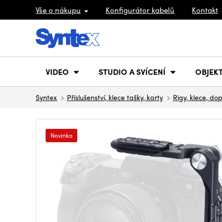
Vše o nákupu
Konfigurátor kabelů
Kontakt
VIDEO
STUDIO A SVÍCENÍ
OBJEKT
Syntex
Příslušenství, klece tašky, karty
Rigy, klece, do
Novinka