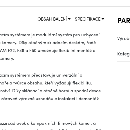
PA
OBSAH BALENÍ
SPECIFIKACE
nacím systémem je modulární systém pro uchycení
Výrob
é kamery. Díky otočným skládacím deskám, řadě
AM F22, F38 a F50 umožňuje flexibilní montáž a
Kateg
kamery.
nacím systémem představuje univerzální a
ře a tvůrce obsahu, kteří vyžadují flexibilitu,
enství. Díky skládací a otočné horní a spodní desce
a zároveň výrazně usnadňuje instalaci i demontáž
bezzrcadlovek a kompaktních filmových kamer, a