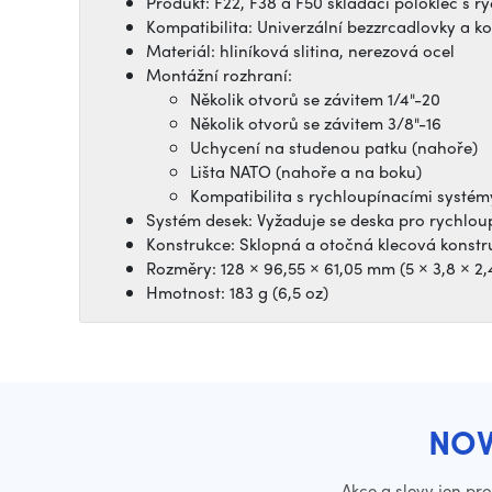
Produkt: F22, F38 a F50 skládací poloklec s 
Kompatibilita: Univerzální bezzrcadlovky a 
Materiál: hliníková slitina, nerezová ocel
Montážní rozhraní:
Několik otvorů se závitem 1/4"-20
Několik otvorů se závitem 3/8"-16
Uchycení na studenou patku (nahoře)
Lišta NATO (nahoře a na boku)
Kompatibilita s rychloupínacími systém
Systém desek: Vyžaduje se deska pro rychlou
Konstrukce: Sklopná a otočná klecová konstr
Rozměry: 128 × 96,55 × 61,05 mm (5 × 3,8 × 2,
Hmotnost: 183 g (6,5 oz)
NOV
Akce a slevy jen pr