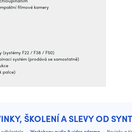
rychloupínáním
kompaktní filmové kamery
y (systémy F22 / F38 / F50)
pínací systém (prodává se samostatně)
ukce
4 palce)
INKY, ŠKOLENÍ A SLEVY OD SYN
o odběratele
·
Workshopy audio & video zdarma
·
Novinky a ti