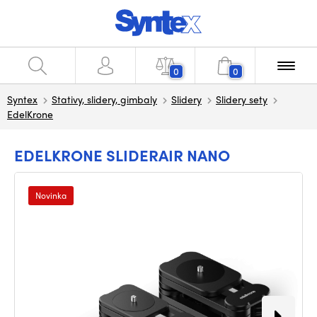
0
0
Syntex
Stativy, slidery, gimbaly
Slidery
Slidery sety
EdelKrone
EDELKRONE SLIDERAIR NANO
Novinka