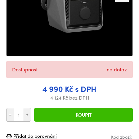
Dostupnost
na dotaz
4 990 Kč s DPH
4 124 Kč bez DPH
-
+
KOUPIT
Přidat do porovnání
Kód zboží: