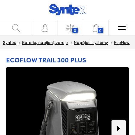
0
0
Syntex
Baterie, nabíjení, zdroje
Napájecí systémy
EcoFlow
ECOFLOW TRAIL 300 PLUS