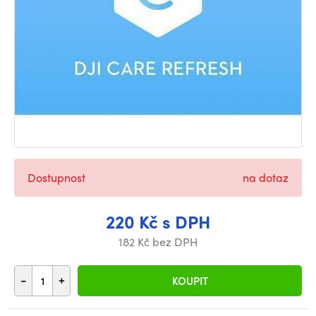
Dostupnost
na dotaz
220 Kč s DPH
182 Kč bez DPH
-
+
KOUPIT