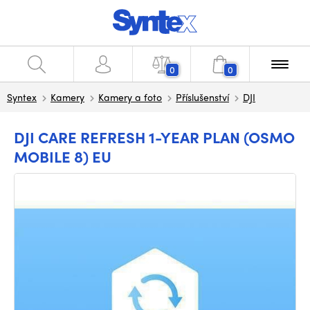
0
0
Syntex
Kamery
Kamery a foto
Příslušenství
DJI
DJI CARE REFRESH 1-YEAR PLAN (OSMO
MOBILE 8) EU