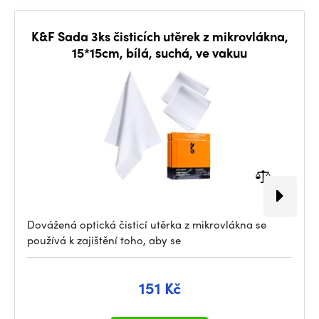
K&F Sada 3ks čisticích utěrek z mikrovlákna,
15*15cm, bílá, suchá, ve vakuu
Dovážená optická čisticí utěrka z mikrovlákna se
používá k zajištění toho, aby se
151 Kč