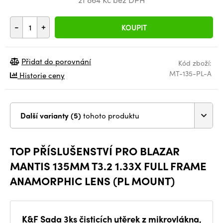
-
+
KOUPIT
Přidat do porovnání
Kód zboží:
MT-135-PL-A
Historie ceny
Další varianty (5)
tohoto produktu
TOP PŘÍSLUŠENSTVÍ PRO BLAZAR
MANTIS 135MM T3.2 1.33X FULL FRAME
ANAMORPHIC LENS (PL MOUNT)
K&F Sada 3ks čisticích utěrek z mikrovlákna,